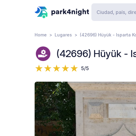
Home
Lugares
(42696) Hüyük - Isparta K
(42696) Hüyük - I
5/5