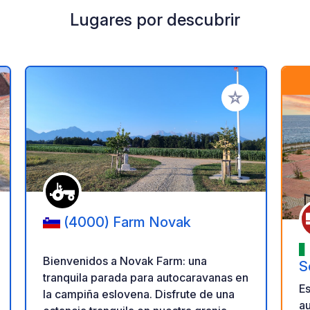
Lugares por descubrir
a tus favoritos
Añadir a tus favo
(4000) Farm Novak
Bienvenidos a Novak Farm: una
S
tranquila parada para autocaravanas en
E
la campiña eslovena. Disfrute de una
au