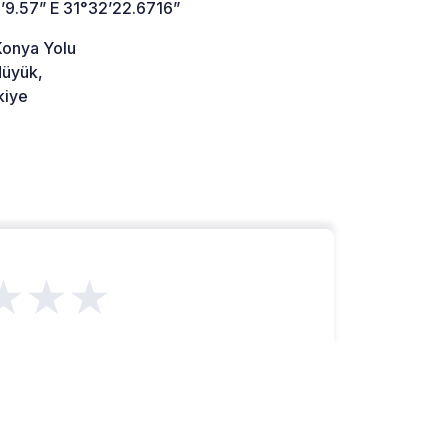
’9.57” E 31°32’22.6716”
Konya Yolu
üyük,
kiye
★★★