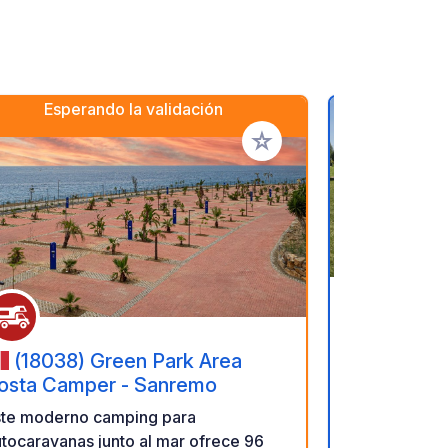
Esperando la validación
ritos
Añadir a tus favoritos
(17-23
(18038) Green Park Area
Descubre la
osta Camper - Sanremo
Białowieża –
ste moderno camping para
tus aventuras! ¿Buscas un luga
tocaravanas junto al mar ofrece 96