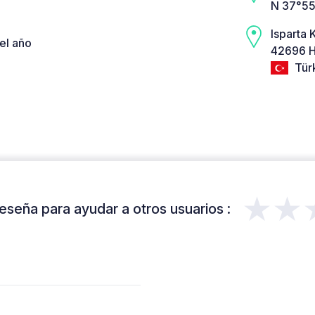
N 37°55
Isparta 
el año
42696 H
Tür
★★
eseña para ayudar a otros usuarios :