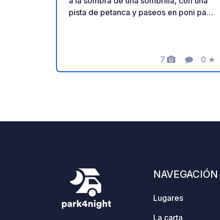
a la sombra de una sombrilla, con una
pista de petanca y paseos en poni para
niños. Un lugar ideal para una escapada
relajante. ¡Gracias al propietario por
compartir este geoSPOT! :)
Recordatorio: - Recuerde registrar el
7
0
★
Fotos
Comentar
Calif
geoCode a su llegada - Mi vehículo
está equipado con instalaciones
sanitarias - ⚠️ ¡No se permiten fogatas
ni barbacoas! - Donación libre y sin
comisión para el propietario. - Paypal
https://www.paypal.com/paypalme/Ti
mOst1983 - https://geospot.app/en
NAVEGACIÓN
Lugares
La carta