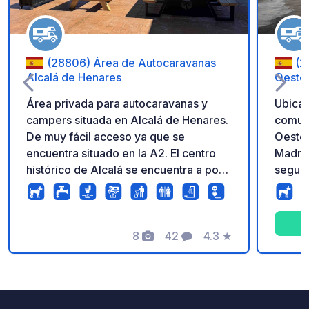
(28806) Área de Autocaravanas
(2
Alcalá de Henares
Oeste
Área privada para autocaravanas y
Ubicad
campers situada en Alcalá de Henares.
comuni
De muy fácil acceso ya que se
Oeste 
encuentra situado en la A2. El centro
Madrid
histórico de Alcalá se encuentra a poca
seguri
distancia, por lo que es una buena base
todo l
para visitar la ciudad patrimonio de la
bares,
UNESCO. También es un buen sitio
parques y 
para acercarse a Madrid en transporte
8
42
4.3
★
conexi
Fotos
Comentarios
Calificación
público. El área cuenta con todos los
metro 
servicios necesarios para una estancia
permit
perfecta • Plazas amplias, niveladas y
forma rápi
asfaltadas, muchas de ellas cubiertas
fuera 