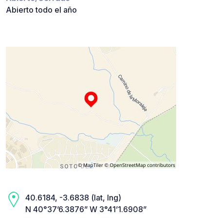
Abierto todo el año
40.6184, -3.6838 (lat, lng)
N 40°37’6.3876” W 3°41’1.6908”