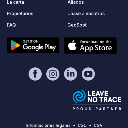
electrónico(temporada de invierno)
suerte
La carta
Aliados
conejos • Perfecto para pesc
Propietarios
Únase a nosotros
o simplem
viaje 
FAQ
GeoSpot
camper
campin
quiene
natura
Ubicac
fácil 
pueblo más
el año
Servic
atento. - Alquiler de canoa y tab
paddle surf. - Vacia
productos 
vaciado
electr
380 S
Informaciones legales
CGU
CGV