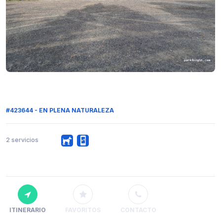
#423644 - EN PLENA NATURALEZA
2 servicios
ITINERARIO
FAVORITOS
CONTACTO