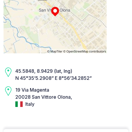
45.5848, 8.9429 (lat, lng)
N 45°35’5.2908” E 8°56’34.2852”
19 Via Magenta
20028 San Vittore Olona,
Italy