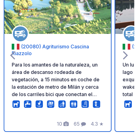
Añadir a tus favorito
(20080) Agriturismo Cascina
(2
Riazzolo
Para los amantes de la naturaleza, un
Un lug
área de descanso rodeada de
lago ar
vegetación, a 15 minutos en coche de
exquis
la estación de metro de Milán y cerca
wakebo
de los carriles bici que conectan el
total a
Naviglio Grande con el río Ticino, Milán
de Mil
y Pavía. Desde el área de descanso,
único!
podrá visitar a pie parte de los
centenarios bosques de Riazzolo y los
10
65
4.3
★
Fotos
Comentarios
Calificación
álamos de la finca, siguiendo tres