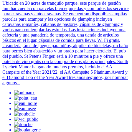
Ubicado en 20 acres de tranquilo parque, este parque de gestión
familiar cuenta con parcelas bien equipadas y con todos los servicios
para caravanas y autocaravanas. Se encuentran disponibles amplias
parcelas para acampar y las opciones de glamping incluyen
caravanas romaníes, cabañas de pastores, cápsulas de glamping y
yurtas para contemplar las estrellas. Las instalaciones incluyen una
cafetería y una panadería de temporada, una tienda de artículos
básicos en el lugar, cápsulas de comida para llevar, Wi-Fi gratis,
lavandería, área de juegos para niños, alquiler de bicicletas, un baño
para perros bien abastecido y un prado para hacer ejercicio. El pub
del pueblo, St Peter's Finger, está a 10 minutos a pie y ofrece una
botella de vino gratis con la compra de dos platos principales. South
Lytchett Manor ha ganado muchos premios, incluido el AA
Campsite of the Year 2021/22, el AA Campsite 5 Platinum Award y
el Diamond Loo of the Year Award tres años seguidos, por nombrar
algunos...