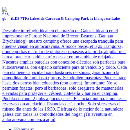
(LD3 7TR) Lakeside Caravan & Camping Park at Llangorse Lake
Descubre tu refugio ideal en el corazón de Gales Ubicado en el
impresionante Parque Nacional de Brecon Beacons (Bannau
Brycheiniog), nuestro camping ofrece una escapada tranquila para
quienes viajan en autocaravana. A pocos pasos, el lago Llangorse,
donde podrás disfrutar de pintorescos paseos a la orilla, alquilar una
barca, practicar paddle surf o pescar en un ambiente relajado.
Nuestras amplias parcelas con conexión eléctrica son perfectas para
autocaravanas, con espacio suficiente para tu vehículo y toldo. Cada
parcela tiene capacidad para hasta seis personas, garantizando la
comodidad de familias o grupos. Se admiten mascotas: Puedes traer
hasta dos perros bien educados (con correa). Importante: No se
permiten fogatas, pero sí barbacoas; solo asegúrate de mantenerlas
elevadas para proteger el césped. Cafetería y bar en el camping.
Pueblo cercano: 2 pubs a pocos pasos. Estancia mínima: 2 noches si
reservas con antelación. Estancias de 1 noche: Solo si reservas el
mismo día antes de las 16:30. Disfruta de lo mejor de la naturaleza
galesa con todas las comodidades del hogar. ¡Tu aventura en
autocaravana comienza aquí!