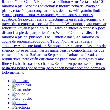
llamado "The Cabin". El pub local "Clinton Arms" está a solo 10
minutos a pie. Servicios adicionales: Incluye zona de lavado de
platos, estación para congelar bolsas de hielo, wifi gratuito limitado
y una pequeña tienda. Actividades y alrededores: Deportes
acuáticos: Se pueden reservar directamente en el establecimiento a
través de su empresa asociada, Exmouth Watersports, para practicar
windsurf, kayak y paddle surf. Lugares de interés cercanos: A poca
distancia a pie del parque temático World of Country Life, a 10
minutos a pie del pub local The Clinton Arms y a 5 minutos en
coche de supermercados como Tesco. Normas de la casa y
ambiente: Ambiente familiar: Se respetan estrictamente las horas de
silencio; no se permiten fiestas numerosas ni comportamientos que
causen molestias. Barbacoas: Se permiten barbacoas elevadas
reutilizables. pero están estrictamente prohibidas las fogatas al aire
libre y las barbacoas desechables. Se admiten perros: se admiten
hasta dos perros por parcela, pero deben permanecer con correa en
todo momento.