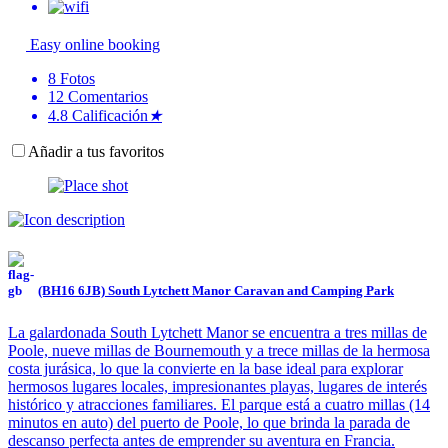
Easy online booking
8
Fotos
12
Comentarios
4.8
Calificación
★
Añadir a tus favoritos
(BH16 6JB) South Lytchett Manor Caravan and Camping Park
La galardonada South Lytchett Manor se encuentra a tres millas de
Poole, nueve millas de Bournemouth y a trece millas de la hermosa
costa jurásica, lo que la convierte en la base ideal para explorar
hermosos lugares locales, impresionantes playas, lugares de interés
histórico y atracciones familiares. El parque está a cuatro millas (14
minutos en auto) del puerto de Poole, lo que brinda la parada de
descanso perfecta antes de emprender su aventura en Francia.