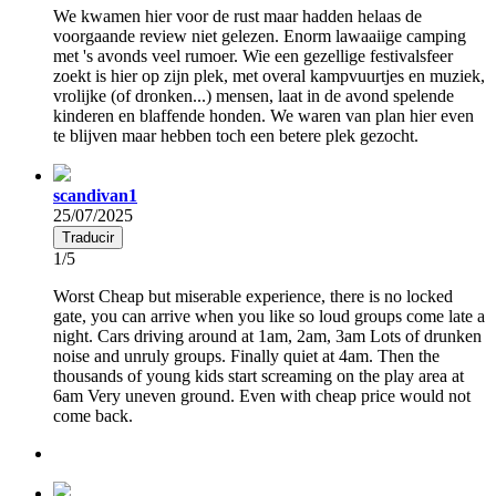
We kwamen hier voor de rust maar hadden helaas de
voorgaande review niet gelezen. Enorm lawaaiige camping
met 's avonds veel rumoer. Wie een gezellige festivalsfeer
zoekt is hier op zijn plek, met overal kampvuurtjes en muziek,
vrolijke (of dronken...) mensen, laat in de avond spelende
kinderen en blaffende honden. We waren van plan hier even
te blijven maar hebben toch een betere plek gezocht.
scandivan1
25/07/2025
Traducir
1/5
Worst Cheap but miserable experience, there is no locked
gate, you can arrive when you like so loud groups come late a
night. Cars driving around at 1am, 2am, 3am Lots of drunken
noise and unruly groups. Finally quiet at 4am. Then the
thousands of young kids start screaming on the play area at
6am Very uneven ground. Even with cheap price would not
come back.