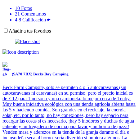
10
Fotos
21
Comentarios
4.8
Calificación
★
Añadir a tus favoritos
(SA70 7RX) Becks Bay Camping
Beck Farm Campsite, solo se permiten 4 o 5 autocaravanas (sin
autocaravanas ni caravanas) en su permiso, pero el precio inicial es
de £ 12 para 1 persona y una camioneta, lo mejor cerca de Tenby.
Muy buena iniciativa ecológica con una tienda agrícola abierta hasta
las 5 y haciendo comida. Son grandes en el reciclaje, la energía
solar, etc. por lo tanto, no hay conexiones, pero hay espacio para
recargar las cosas si es necesario, ¡hay 5 inodoros y duchas de agua
caliente y un fregadero de cocina para lavar y un horno de pizza!
Venden masa y aderezos en la tienda de la granja durante el día e
incluso leña seca al horno, sería divertido si hubiera algunos. La