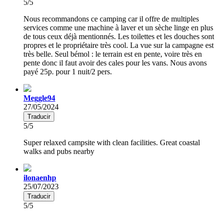
5/5
Nous recommandons ce camping car il offre de multiples
services comme une machine à laver et un sèche linge en plus
de tous ceux déjà mentionnés. Les toilettes et les douches sont
propres et le propriétaire très cool. La vue sur la campagne est
très belle. Seul bémol : le terrain est en pente, voire très en
pente donc il faut avoir des cales pour les vans. Nous avons
payé 25p. pour 1 nuit/2 pers.
Meggle94
27/05/2024
Traducir
5/5
Super relaxed campsite with clean facilities. Great coastal
walks and pubs nearby
ilonaenhp
25/07/2023
Traducir
5/5