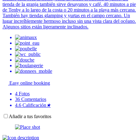
tienda de la granja también sirve desayunos y café. 40 minutos a pie
de Tenby a lo largo de la costa o 20 minutos a la playa más cercana.
También hay tiendas glamping y yurtas en el campo cercano. Un
lugar increíblemente hermoso incluso sin una vista clara del océano.
Algunos sitios están ligeramente inclinados.
Easy online booking
4
Fotos
36
Comentarios
4.6
Calificación
★
Añadir a tus favoritos