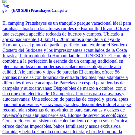
(EX8 5DB) Prattshayes Campsite
El camping Prattshayes es un tranquilo parque vacacional ideal para
familias, situado en las afueras rurales de Exmouth, Devon. Ofrece
una escapada apacible rodeada de huertos y campos. Ubicado a
aproximadamente 1,6 km (15-20 minutos a pie) de la playa de
Exmouth, es el punto de partida perfecto para explorar el Sendero
Costero del Sudoeste y los impresionantes acantilados de la Costa
Jurásica, Patrimonio de la Humanidad de la UNESCO. El camping
combina a la perfección la esencia de un camping tradicional en
plena naturaleza con modernas instalaciones ecológicas de alta
calidad. Alojamiento y tipos de parcelas El camping ofrece 56
amplias parcelas con horarios de entrada flexibles para adaptarse a
diferentes tipos de acampada: Parcelas de césped para tiendas de
campaña y autocaravanas: Disponibles de marzo a octubre, con o
sin conexión eléctrica de 16 amperios. Parcelas para caravanas y
autocaravanas: Una selección de parcelas de césped y grava, aptas
para autocaravanas y caravanas grandes, disponibles todo el año (se
recomiendan sistemas de movimiento para caravanas y calzos de
nivelación para algunas parcelas). Bloque de servicios ecológicos:
Construido con un sistema de calentamiento de agua solar térmica,
ofrece duchas impecables, baños familiares y aseos exclusivos.
Comida y bebida: Cuenta con una cafetería y bar de temporada