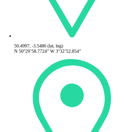
50.4997, -3.5480 (lat, lng)
N 50°29’58.7724” W 3°32’52.854”