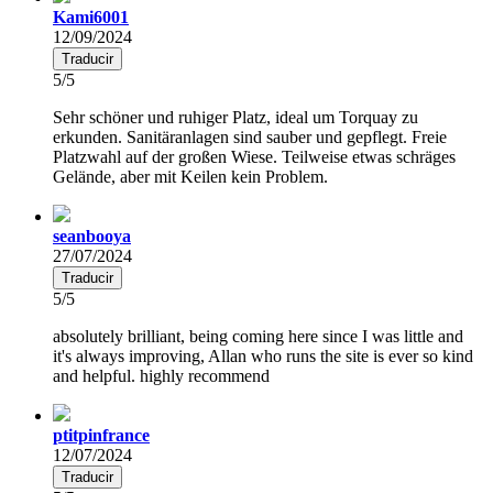
Kami6001
12/09/2024
Traducir
5/5
Sehr schöner und ruhiger Platz, ideal um Torquay zu
erkunden. Sanitäranlagen sind sauber und gepflegt. Freie
Platzwahl auf der großen Wiese. Teilweise etwas schräges
Gelände, aber mit Keilen kein Problem.
seanbooya
27/07/2024
Traducir
5/5
absolutely brilliant, being coming here since I was little and
it's always improving, Allan who runs the site is ever so kind
and helpful. highly recommend
ptitpinfrance
12/07/2024
Traducir