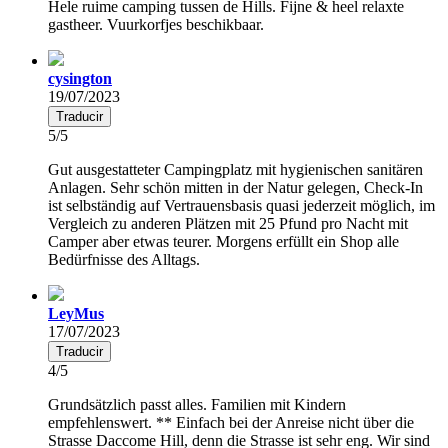
Hele ruime camping tussen de Hills. Fijne & heel relaxte
gastheer. Vuurkorfjes beschikbaar.
cysington
19/07/2023
Traducir
5/5
Gut ausgestatteter Campingplatz mit hygienischen sanitären
Anlagen. Sehr schön mitten in der Natur gelegen, Check-In
ist selbständig auf Vertrauensbasis quasi jederzeit möglich, im
Vergleich zu anderen Plätzen mit 25 Pfund pro Nacht mit
Camper aber etwas teurer. Morgens erfüllt ein Shop alle
Bedürfnisse des Alltags.
LeyMus
17/07/2023
Traducir
4/5
Grundsätzlich passt alles. Familien mit Kindern
empfehlenswert. ** Einfach bei der Anreise nicht über die
Strasse Daccome Hill, denn die Strasse ist sehr eng. Wir sind