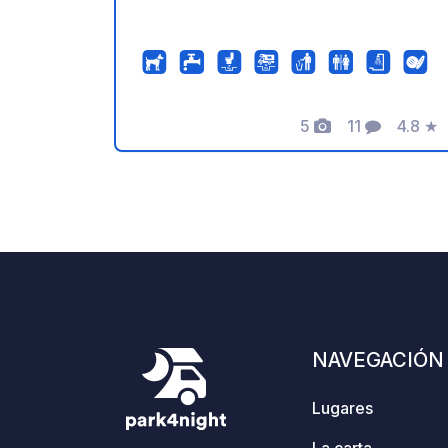
5
11
4.8
★
Fotos
Comentarios
Calific
NAVEGACIÓN
Lugares
La carta