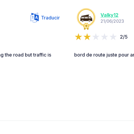
Valky12
Traducir
21/06/2023
2/5
ng the road but traffic is
bord de route juste pour ar