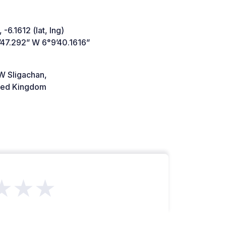
 -6.1612 (lat, lng)
’47.292” W 6°9’40.1616”
W Sligachan,
ted Kingdom
★★★