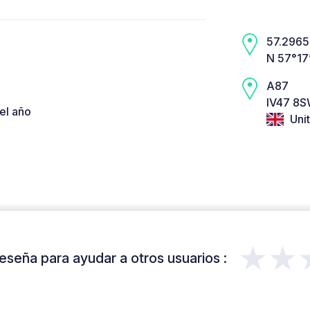
57.2965,
N 57°17
A87
IV47 8S
el año
Uni
★★
eseña para ayudar a otros usuarios :