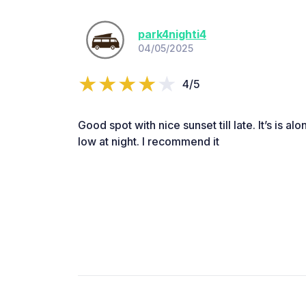
park4nighti4
04/05/2025
4/5
Good spot with nice sunset till late. It’s is alo
low at night. I recommend it