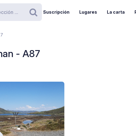
Suscripción
Lugares
La carta
Buscar
87
han - A87