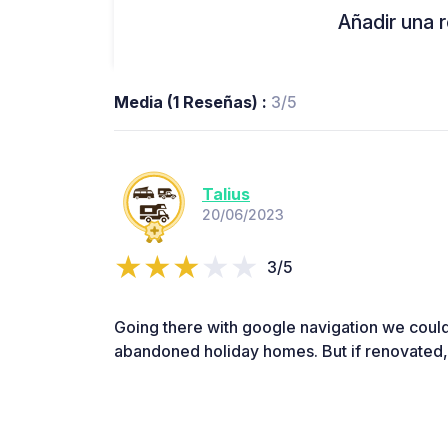
Añadir una r
Media (1 Reseñas) :
3/5
Talius
20/06/2023
3/5
Going there with google navigation we couldn
abandoned holiday homes. But if renovated, 