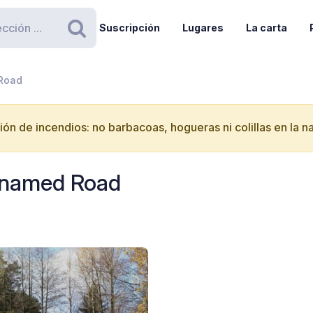
Suscripción
Lugares
La carta
Buscar
 Road
ón de incendios: no barbacoas, hogueras ni colillas en la n
Unnamed Road