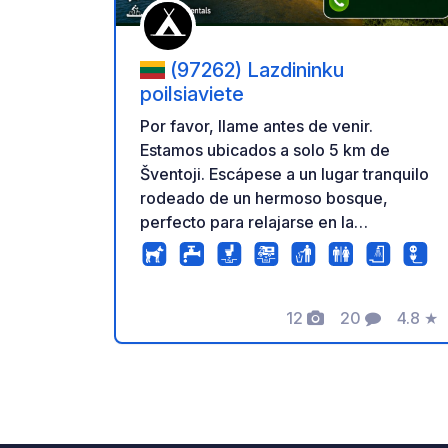
(97262) Lazdininku
poilsiaviete
Por favor, llame antes de venir.
Estamos ubicados a solo 5 km de
Šventoji. Escápese a un lugar tranquilo
rodeado de un hermoso bosque,
perfecto para relajarse en la
naturaleza. Puede: Alojarse con su
autocaravana Montar una tienda de
campaña Pasar un día relajante junto al
12
20
4.8
★
lago También ofrecemos: Alquiler de
Fotos
Comentarios
Calific
botes y tablas de paddle surf Alquiler
de sauna y jacuzzi Un parque infantil
para los más pequeños. PRECIOS ⛺
Camping (tiendas de campaña)
Adultos: 15 € Niños: 6 € Servicios