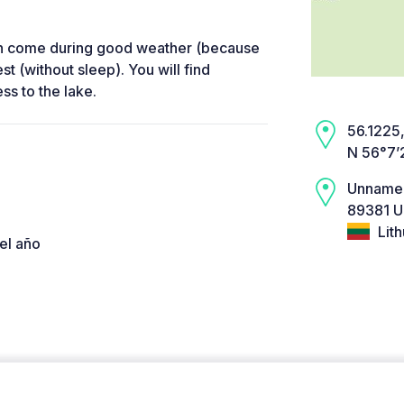
can come during good weather (because
st (without sleep). You will find
ss to the lake.
56.1225,
N 56°7’
Unname
89381 Ui
Lith
el año