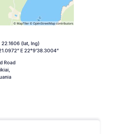
 22.1606 (lat, lng)
21.0972” E 22°9’38.3004”
d Road
kiai,
uania