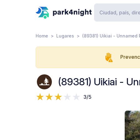
Home
Lugares
(89381) Uikiai - Unnamed
Prevenci
(89381) Uikiai - 
3/5