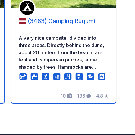
(3463) Camping Rūgumi
A very nice campsite, divided into
three areas. Directly behind the dune,
about 20 meters from the beach, are
tent and campervan pitches, some
shaded by trees. Hammocks are
thoughtfully scattered throughout, and
the reception is located in a caravan.
There are incredibly beautiful and
secluded pitches in a park-like garden
10
136
4.8
★
ación
Fotos
Comentarios
Calificación
under trees, some with sea views – a
real insider tip for smaller campervans!
About 20 meters further on is a pavilion
with power outlets for campers to
charge their smartphones, and also for