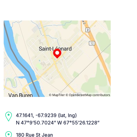
47.1641, -67.9239 (lat, lng)
N 47°9’50.7024” W 67°55’26.1228”
180 Rue St Jean