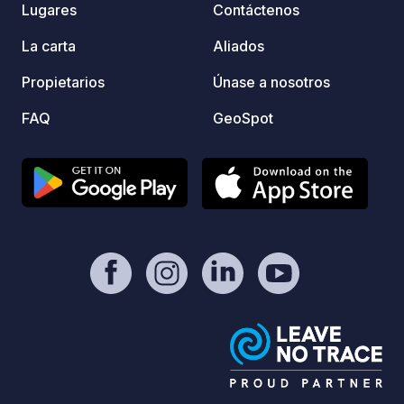
Lugares
Contáctenos
tranqu
natura
La carta
Aliados
Consul
reserv
Propietarios
Únase a nosotros
campin
FAQ
GeoSpot
págin