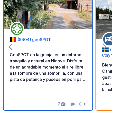
Añadir a tus favorito
(9404) geoSPOT
(6
GeoSPOT en la granja, en un entorno
uthyrn
tranquilo y natural en Ninove. Disfruta
Bienve
de un agradable momento al aire libre
Camping. Nosotros
a la sombra de una sombrilla, con una
gestio
pista de petanca y paseos en poni para
apasio
niños. Un lugar ideal para una escapada
la nat
relajante. ¡Gracias al propietario por
personalizada. L
compartir este geoSPOT! :)
una al
Recordatorio: - Recuerde registrar el
7
0
★
Fotos
Comentario
Calificación
parcel
geoCode a su llegada - Mi vehículo
la par