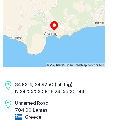
34.9316, 24.9250 (lat, lng)
N 34°55’53.58” E 24°55’30.144”
Unnamed Road
704 00 Lentas,
Greece