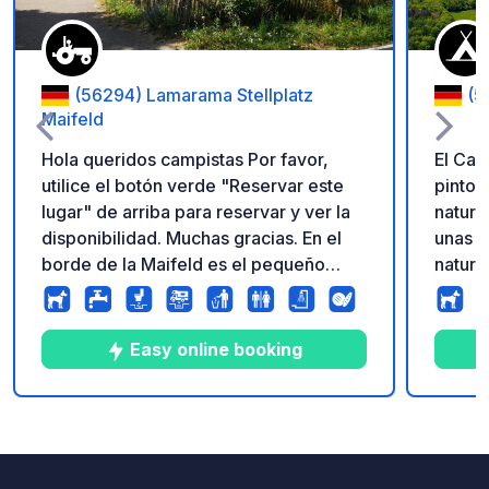
(56294) Lamarama Stellplatz
(5
Maifeld
Hola queridos campistas Por favor,
El Cam
utilice el botón verde "Reservar este
pintor
lugar" de arriba para reservar y ver la
natura
disponibilidad. Muchas gracias. En el
unas v
borde de la Maifeld es el pequeño
natura
pueblo de Mörz. Aquí tenemos una
idílic
pequeña granja de caballos, llamas y
y dire
gallinas. En nuestro prado hay
plazas
Easy online booking
suficiente espacio para su estancia
móvile
cerca del Mosela, Hunsrück y Eifel. Le
rodead
ofrecemos 2 baños totalmente
tranqu
9
222
4.8
★
Fotos
Comentarios
Calificación
equipados con calefacción incl. agua
ideal 
fresca y eliminación de residuos.
escapa