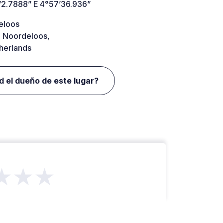
’2.7888” E 4°57’36.936”
eloos
 Noordeloos,
herlands
d el dueño de este lugar?
★★★