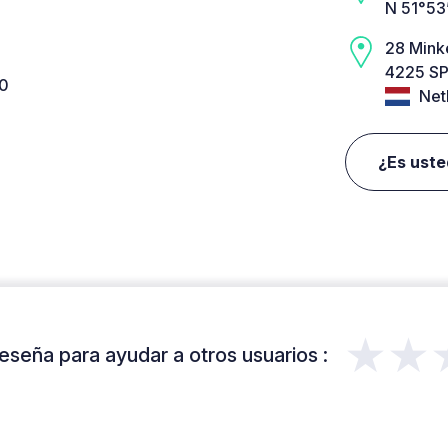
N 51°53
28 Mink
4225 SP
10
Net
¿Es uste
★★
eseña para ayudar a otros usuarios :