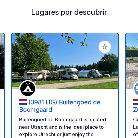
Lugares por descubrir
a tus favoritos
Añadir a tus favo
(3981 HG) Buitengoed de
Boomgaard
Z
Buitengoed de Boomgaard is located
C
near Utrecht and is the ideal place to
La
explore Utrecht or just enjoy the
of