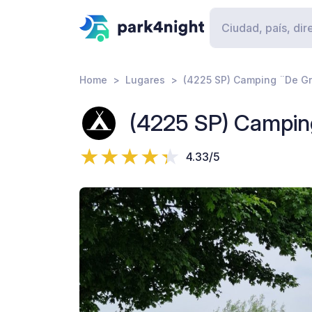
Home
Lugares
(4225 SP) Camping ¨De G
(4225 SP) Campi
4.33/5