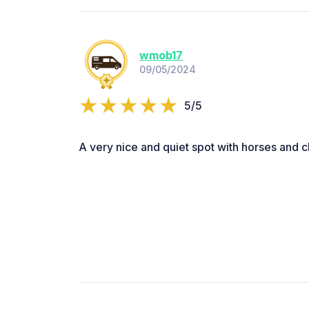
wmob17
09/05/2024
5/5
A very nice and quiet spot with horses and c