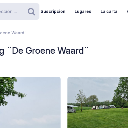
Suscripción
Lugares
La carta
Buscar
roene Waard¨
ng ¨De Groene Waard¨