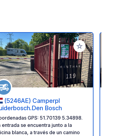
ritos
Añadir a tus favoritos
(5246AE) Camperpl
(5076 
uiderbosch.Den Bosch
Raamhoe
oordenadas GPS: 51.70139 5.34898.
Top location
 entrada se encuentra junto a la
Drunense du
icina blanca, a través de un camino
Oisterwijk f