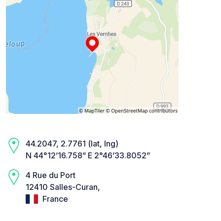
44.2047, 2.7761 (lat, lng)
N 44°12’16.758” E 2°46’33.8052”
4 Rue du Port
12410 Salles-Curan,
France