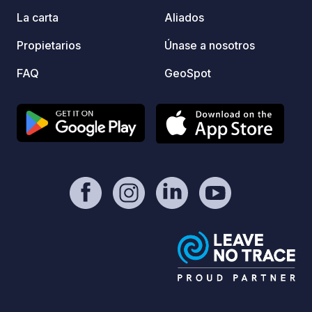
credit
La carta
Aliados
avera
Propietarios
Únase a nosotros
FAQ
GeoSpot