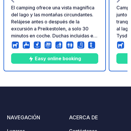
El camping ofrece una vista magnífica
Campin
del lago y las montañas circundantes.
junto a
Relájese antes o después de la
tranqu
excursión a Preikestolen, a solo 30
al lago
minutos en coche. Duchas incluidas en
Tysda
el precio. Internet, alquiler de kayaks,
parcel
sauna, zona de juegos, eliminación de
limpia
aguas residuales y grises, lavandería.
como a
Easy online booking
paddle
partid
sender
10
405
4.7
★
Fotos
Comentarios
Calificación
región
en coc
NAVEGACIÓN
ACERCA DE