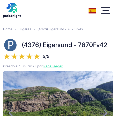
Home
Lugares
(4376) Eigersund - 7670Fv42
(4376) Eigersund - 7670Fv42
5/5
Creado el 15.06.2023 por
ReneJaeger