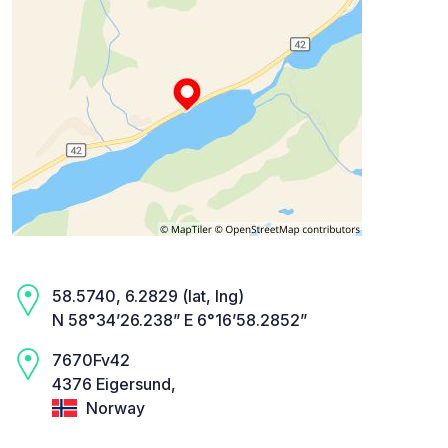
58.5740, 6.2829 (lat, lng)
N 58°34’26.238” E 6°16’58.2852”
7670Fv42
4376 Eigersund,
Norway