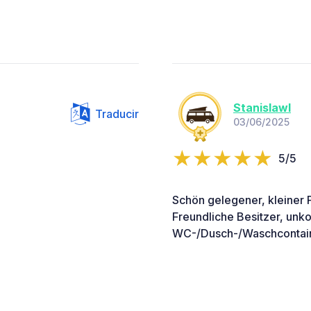
Stanislawl
Traducir
03/06/2025
5/5
Schön gelegener, kleiner P
Freundliche Besitzer, unk
WC-/Dusch-/Waschcontain