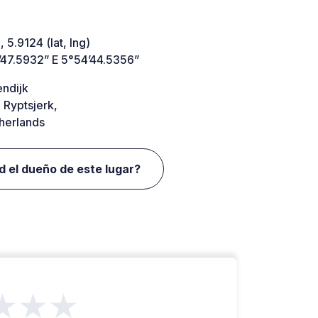
 5.9124 (lat, lng)
’47.5932” E 5°54’44.5356”
endijk
 Ryptsjerk,
herlands
d el dueño de este lugar?
★★★