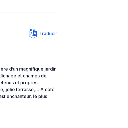
Traducir
ère d’un magnifique jardin
raîchage et champs de
retenus et propres,
é, jolie terrasse,… À côté
est enchanteur, le plus