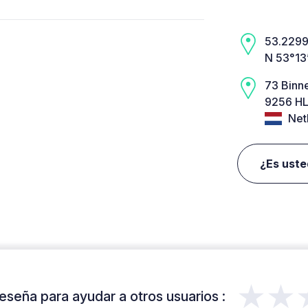
53.2299,
N 53°13
73 Binn
9256 HL
Net
¿Es uste
★★
eseña para ayudar a otros usuarios :