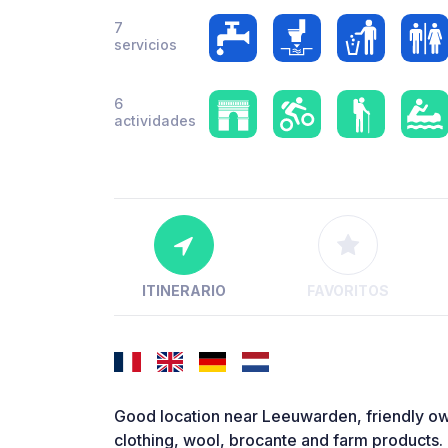
7
servicios
6
actividades
ITINERARIO
FAVORITOS
Good location near Leeuwarden, friendly owne
clothing, wool, brocante and farm products.