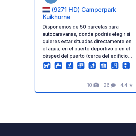
(9271 HD) Camperpark
Kuikhorne
Disponemos de 50 parcelas para
autocaravanas, donde podrás elegir si
quieres estar situadas directamente en
el agua, en el puerto deportivo o en el
césped del puerto (cerca del edificio
sanitario). Todas las canchas están
equipadas con postes de electricidad
(10 Amph). Directamente junto al canal
10
26
4.4
★
hay parcelas para autocaravanas
Fotos
Comentarios
Calific
donde los pescadores pueden pescar
a sus anchas. ¡Estos también son
lugares hermosos para disfrutar de los
barcos que pasan! ¡Asegúrate de traer
tu bicicleta! ¡Desde el lugar para
autocaravanas estarás directamente en