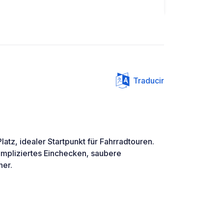
Traducir
latz, idealer Startpunkt für Fahrradtouren.
ompliziertes Einchecken, saubere
er.