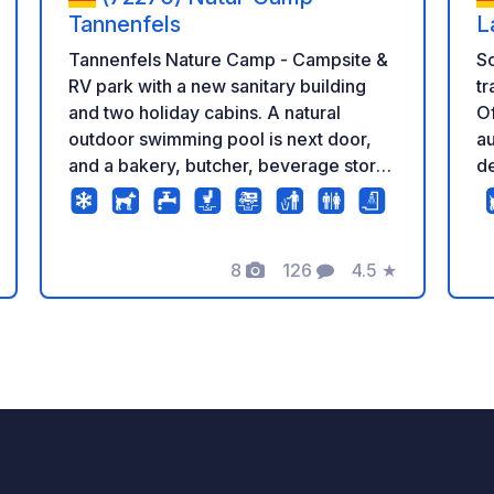
Tannenfels
L
Tannenfels Nature Camp - Campsite &
So
RV park with a new sanitary building
tr
and two holiday cabins. A natural
Of
outdoor swimming pool is next door,
a
and a bakery, butcher, beverage store,
de 
etc., are in the immediate vicinity.
ve
There is a playground on the grounds,
mo
and the Murg River flows right
un
8
126
4.5
★
alongside. A great starting point for
pa
ación
Fotos
Comentarios
Calificación
bikers and hikers. Dogs are welcome
gr
and stay free of charge. A washing
T
machine and dryer are available for
ti
booking.
n
z
so
o
leñ