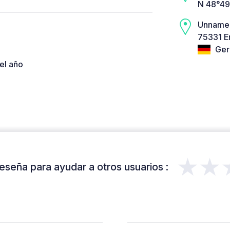
N 48°49
Unname
75331 E
Ger
el año
★★
eseña para ayudar a otros usuarios :