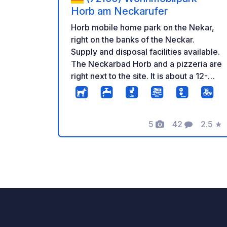
Horb am Neckarufer
Horb mobile home park on the Nekar,
right on the banks of the Neckar.
Supply and disposal facilities available.
The Neckarbad Horb and a pizzeria are
right next to the site. It is about a 12-
minute walk to the town and the bakery.
5
42
2.5
★
Fotos
Comentarios
Calific