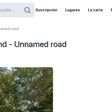
Suscripción
Lugares
La carta
Buscar
named road
and - Unnamed road