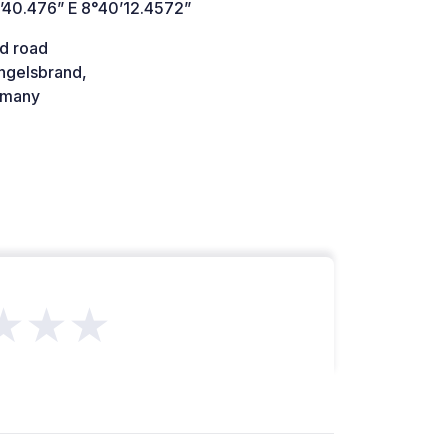
’40.476” E 8°40’12.4572”
d road
ngelsbrand,
many
★★★