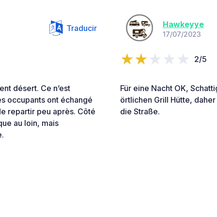
Hawkeyye
Traducir
17/07/2023
2/5
ment désert. Ce n’est
Für eine Nacht OK, Schatt
 les occupants ont échangé
örtlichen Grill Hütte, dahe
e repartir peu après. Côté
die Straße.
ue au loin, mais
e.