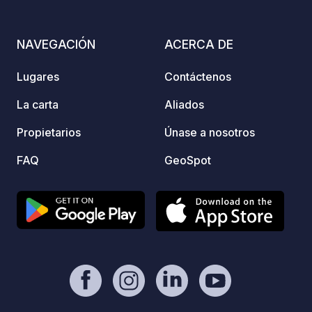
radian
las am
tienda
NAVEGACIÓN
ACERCA DE
Huttop
una gr
Lugares
Contáctenos
puedes
nuevos
La carta
Aliados
acamp
Propietarios
Únase a nosotros
la Rou
alojam
FAQ
GeoSpot
en una
rodead
Comien
desayu
recién
delici
de un 
la ter
de las