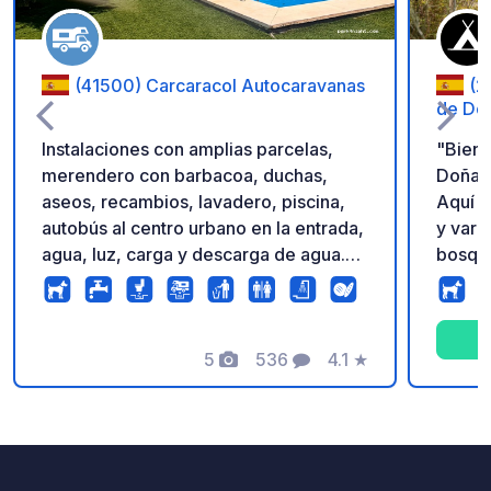
(41500) Carcaracol Autocaravanas
(2
de Do
Instalaciones con amplias parcelas,
"Bienv
merendero con barbacoa, duchas,
Doñana
aseos, recambios, lavadero, piscina,
Aquí p
autobús al centro urbano en la entrada,
y vari
agua, luz, carga y descarga de agua.
bosque
Zona muy tranquila. También se
en med
pueden alquilar paseos a caballo.
de Hue
Horario de apertura 8:00 am - 10:00
corazó
pm. ¡¡Después de las 22:00 ya no se
5
536
4.1
★
Doñana
Fotos
Comentarios
Calificación
podrá entrar a pie!! No aceptamos
el may
caravanas para pernoctar.
Reserv
Tanto 
entre 