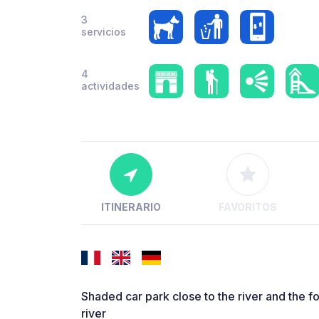
3
servicios
4
actividades
ITINERARIO
FAVORITOS
Shaded car park close to the river and the fo
river