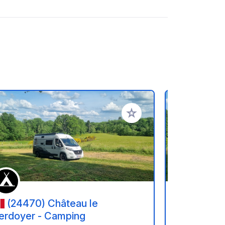
ritos
Añadir a tus favoritos
(24470) Château le
(24470
erdoyer - Camping
Verdoyer 