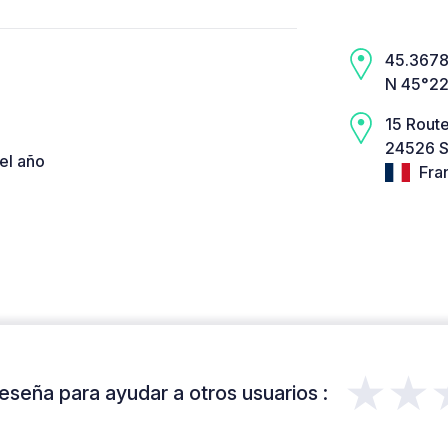
45.3678,
N 45°22
15 Rout
24526 S
el año
Fra
★★
eseña para ayudar a otros usuarios :