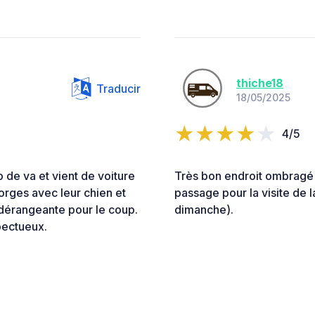
thiche18
Traducir
18/05/2025
4/5
 de va et vient de voiture
Très bon endroit ombragé 
Forges avec leur chien et
passage pour la visite de 
 dérangeante pour le coup.
dimanche).
spectueux.