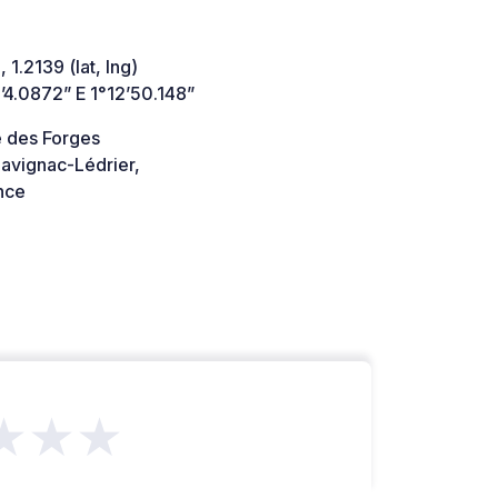
 1.2139 (lat, lng)
’4.0872” E 1°12’50.148”
e des Forges
avignac-Lédrier,
nce
★★★