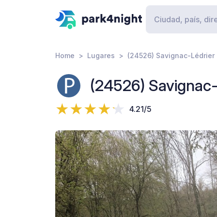
Home
Lugares
(24526) Savignac-Lédrier 
(24526) Savignac-
4.21/5