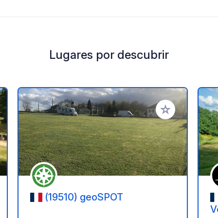
Lugares por descubrir
a tus favoritos
Añadir a tus favo
(19510) geoSPOT
V