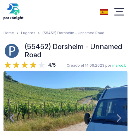
Home
Lugares
(55452) Dorsheim - Unnamed Road
(55452) Dorsheim - Unnamed
Road
4/5
Creado el 14.06.2023 por
marco.b.