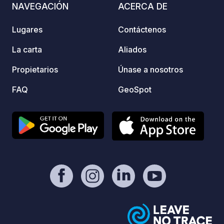
NAVEGACIÓN
ACERCA DE
bienve
dispon
Lugares
Contáctenos
nuestr
direct
La carta
Aliados
sin re
Propietarios
Únase a nosotros
parcel
parcel
FAQ
GeoSpot
puede 
Saludos Ralph P.D.
de con
para o
teléfo
correo