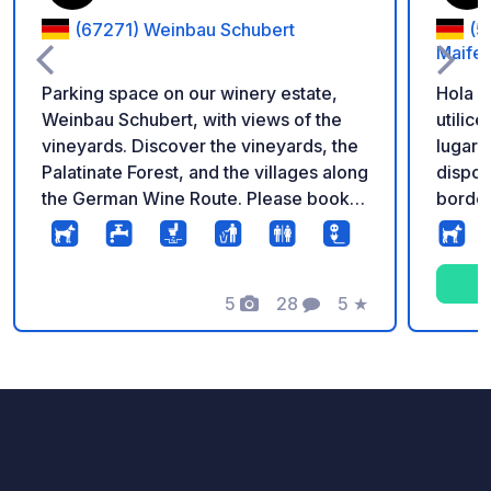
(67271) Weinbau Schubert
(5
Maifel
Parking space on our winery estate,
Hola q
Weinbau Schubert, with views of the
utilic
vineyards. Discover the vineyards, the
lugar"
Palatinate Forest, and the villages along
disponibilidad. 
the German Wine Route. Please book in
borde 
advance to check availability.
pueblo
pequeñ
gallin
5
28
5
★
sufici
Fotos
Comentarios
Calificación
cerca d
ofrece
equipa
fresca
Además
paneci
comprar en