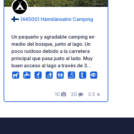
(44500) Hännilänsalmi Camping
Un pequeño y agradable camping en
medio del bosque, junto al lago. Un
poco ruidoso debido a la carretera
principal que pasa justo al lado. Muy
buen acceso al lago a través de 3
muelles y sauna. La sauna es gratuita
todos los días de 17:00 a 19:00.
10
20
3.5
★
Fotos
Comentarios
Calificación