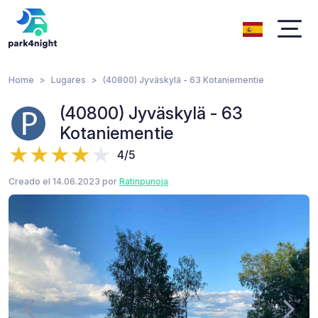
Home
Lugares
(40800) Jyväskylä - 63 Kotaniementie
(40800) Jyväskylä - 63
Kotaniementie
4/5
Creado el 14.06.2023 por
Ratinpunoja