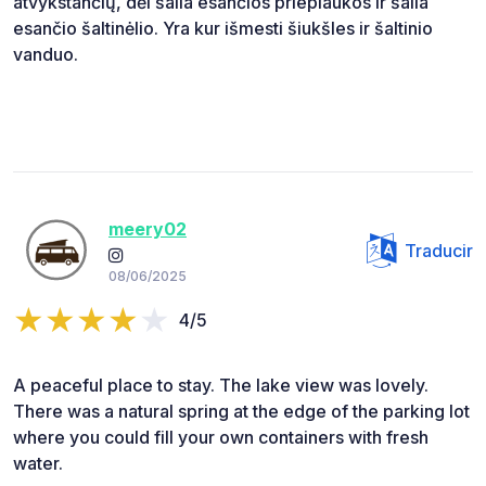
atvykstančių, dėl šalia esančios prieplaukos ir šalia
esančio šaltinėlio. Yra kur išmesti šiukšles ir šaltinio
vanduo.
meery02
Traducir
08/06/2025
4/5
A peaceful place to stay. The lake view was lovely.
There was a natural spring at the edge of the parking lot
where you could fill your own containers with fresh
water.