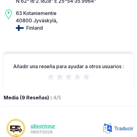
N 62°16’2.1828” E 25°54’35.9964”
63 Kotaniementie
40800 Jyväskylä,
Finland
Añadir una reseña para ayudar a otros usuarios :
★★★★★
Media (9 Reseñas) :
4/5
ulisontour
Traducir
08/07/2026