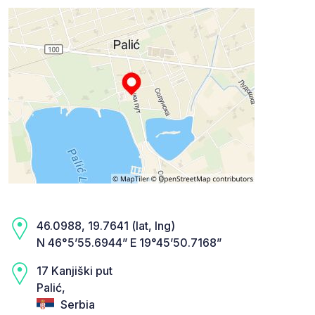
46.0988, 19.7641 (lat, lng)
N 46°5’55.6944” E 19°45’50.7168”
17 Kanjiški put
Palić,
Serbia