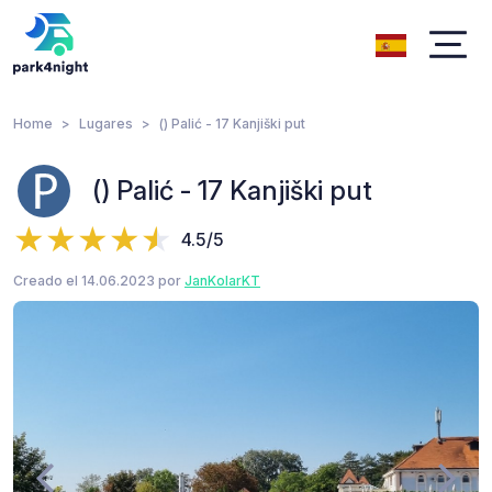
Home
Lugares
() Palić - 17 Kanjiški put
() Palić - 17 Kanjiški put
4.5/5
Creado el 14.06.2023 por
JanKolarKT