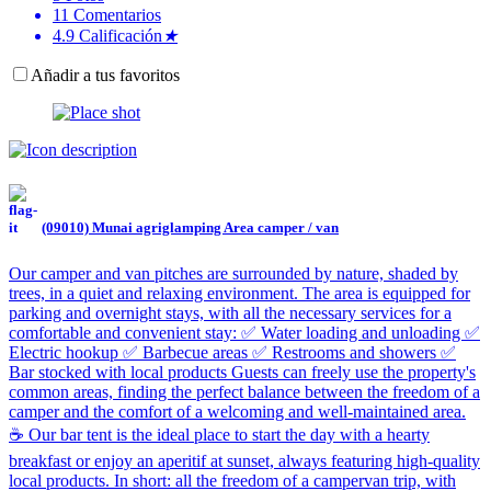
11
Comentarios
4.9
Calificación
★
Añadir a tus favoritos
(09010) Munai agriglamping Area camper / van
Our camper and van pitches are surrounded by nature, shaded by
trees, in a quiet and relaxing environment. The area is equipped for
parking and overnight stays, with all the necessary services for a
comfortable and convenient stay: ✅ Water loading and unloading ✅
Electric hookup ✅ Barbecue areas ✅ Restrooms and showers ✅
Bar stocked with local products Guests can freely use the property's
common areas, finding the perfect balance between the freedom of a
camper and the comfort of a welcoming and well-maintained area.
☕ Our bar tent is the ideal place to start the day with a hearty
breakfast or enjoy an aperitif at sunset, always featuring high-quality
local products. In short: all the freedom of a campervan trip, with