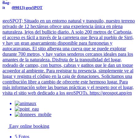
(09013) geoSPOT
geoSPOT; Situado en un entorno natural y tranquilo, nuestro terreno
privado de 12 hectáreas ofrece una experiencia única en plena
naturaleza, lejos del bullicio diario. A solo 200 metros de Carbonia,
el acceso es fácil a través de la carretera que lleva al pueblo de Sirri,
y hay un gran aparcamiento disponible para furgonetas y
autocaravanas. El sitio alberga una cueva que se puede explorar
durante 700 metros, y hay varios senderos cercanos ideales para los
amantes de la naturaleza. Disfruta de la tranquilidad del lugar,
rodeado de campo, con burros, cabras y gatitos que le dan un toque
acogedor al ambiente. Para registrar tu presencia, simplemente ve al
lugar y registra el código en la caja de donaciones. Solicitamos una
contribución libre a cambio de ofrecerte este hermoso lugar. Para
más información sobre las buenas prácticas y el respeto por el lugar,
visita el sitio web dedicado a los geoSPOTs. https://geospot.app/en
Easy online booking
5
Fotos