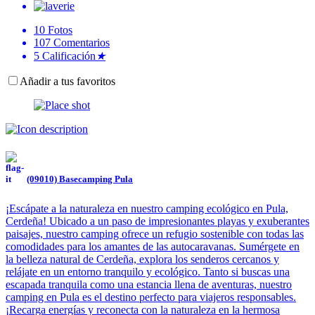
10
Fotos
107
Comentarios
5
Calificación
★
Añadir a tus favoritos
(09010) Basecamping Pula
¡Escápate a la naturaleza en nuestro camping ecológico en Pula,
Cerdeña! Ubicado a un paso de impresionantes playas y exuberantes
paisajes, nuestro camping ofrece un refugio sostenible con todas las
comodidades para los amantes de las autocaravanas. Sumérgete en
la belleza natural de Cerdeña, explora los senderos cercanos y
relájate en un entorno tranquilo y ecológico. Tanto si buscas una
escapada tranquila como una estancia llena de aventuras, nuestro
camping en Pula es el destino perfecto para viajeros responsables.
¡Recarga energías y reconecta con la naturaleza en la hermosa