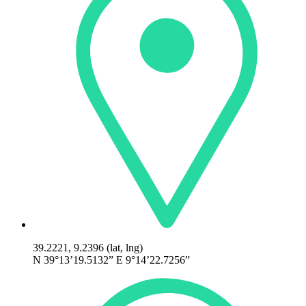
39.2221, 9.2396 (lat, lng)
N 39°13’19.5132” E 9°14’22.7256”