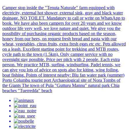
Camper stop inside the "Tenuta Naturale" farm equipped with
electricity, external hot shower, external sink, gray and black water
drainage. NO TOILET. Mandatory to call or write on WhatsApp to
book. We have also been campers for over 20 years and we know
outdoor life very well, we love nature and quiet. We give you the
possibility of purchasing organic products based on the season,
honey from our bees, on request fresh bread and pasta with our
wheat, vegetables, citrus fruits, extra fresh eggs etc etc. Pets allowed
on a leash. Excellent starting point for trekking and MTB routes,
cycle path to the town (1.5km). Only camper service with no
overnight stay possible. Price per pitch with 2 people. Each extra
person. We practice MTB, surfing, windsurfing, Padel tennis, we
can give you lots of advice on spots also for kiting, wing foiling,
boat fishing. Points of interest nearby: Blu fan water park (summer)
Porto Columbu tourist port Archaeological site of Nora Tombs of
the Giants The town of Pula "Gutturu Mannu" natural park Chia
beaches "Tuerredda" beach