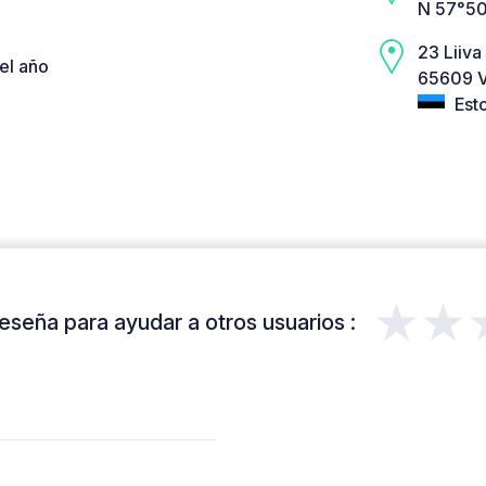
N 57°50
23 Liiva
el año
65609 V
Est
★★
eseña para ayudar a otros usuarios :