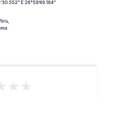
’30.552” E 26°59’49.164”
õru,
onia
★★★