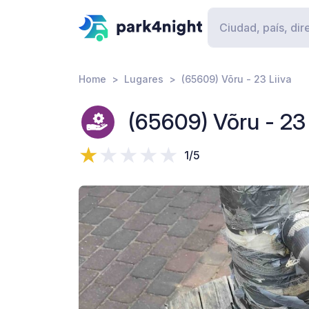
Home
Lugares
(65609) Võru - 23 Liiva
(65609) Võru - 23 
1/5