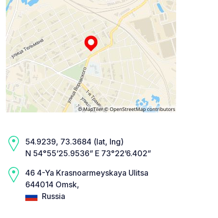
54.9239, 73.3684 (lat, lng)
N 54°55’25.9536” E 73°22’6.402”
46 4-Ya Krasnoarmeyskaya Ulitsa
644014 Omsk,
Russia