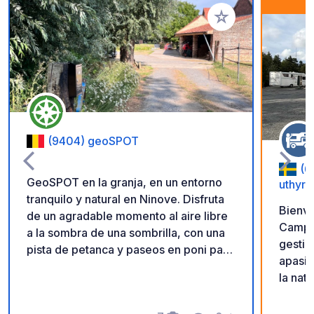
Añadir a tus favorito
(9404) geoSPOT
(6
GeoSPOT en la granja, en un entorno
uthyrn
tranquilo y natural en Ninove. Disfruta
Bienve
de un agradable momento al aire libre
Camping. Nosotros
a la sombra de una sombrilla, con una
gestio
pista de petanca y paseos en poni para
apasio
niños. Un lugar ideal para una escapada
la nat
relajante. ¡Gracias al propietario por
personalizada. L
compartir este geoSPOT! :)
una al