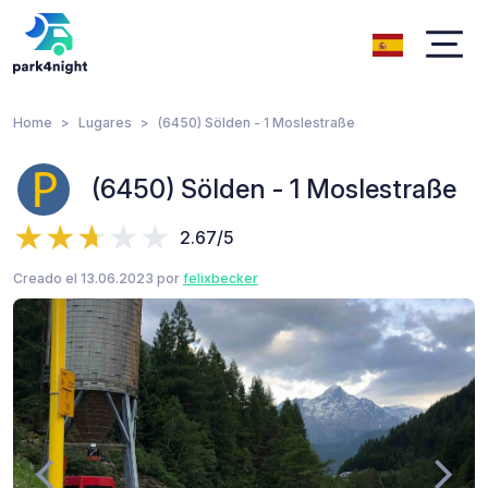
Home
Lugares
(6450) Sölden - 1 Moslestraße
(6450) Sölden - 1 Moslestraße
2.67/5
Creado el 13.06.2023 por
felixbecker