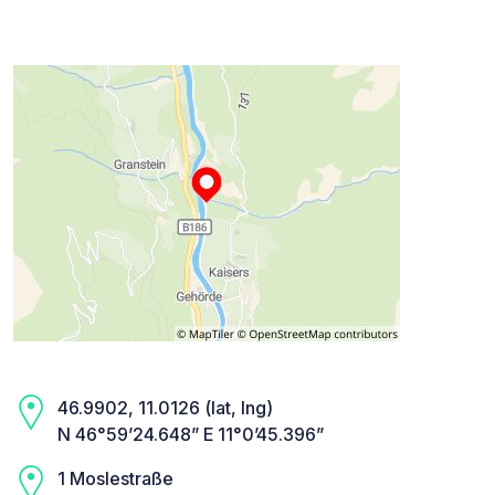
46.9902, 11.0126 (lat, lng)
N 46°59’24.648” E 11°0’45.396”
1 Moslestraße