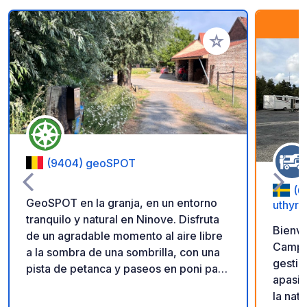
Añadir a tus favorito
(9404) geoSPOT
(6
GeoSPOT en la granja, en un entorno
uthyrn
tranquilo y natural en Ninove. Disfruta
Bienve
de un agradable momento al aire libre
Camping. Nosotros
a la sombra de una sombrilla, con una
gestio
pista de petanca y paseos en poni para
apasio
niños. Un lugar ideal para una escapada
la nat
relajante. ¡Gracias al propietario por