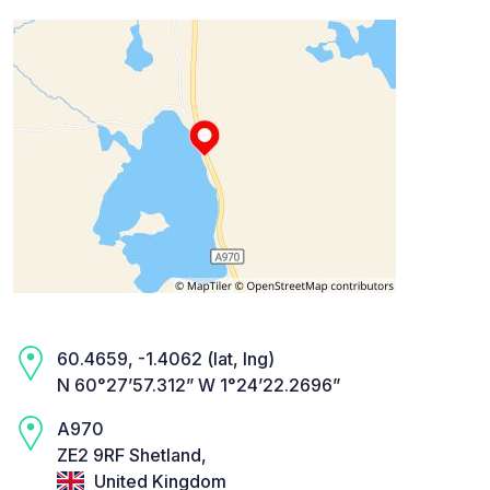
60.4659, -1.4062 (lat, lng)
N 60°27’57.312” W 1°24’22.2696”
A970
ZE2 9RF Shetland,
United Kingdom