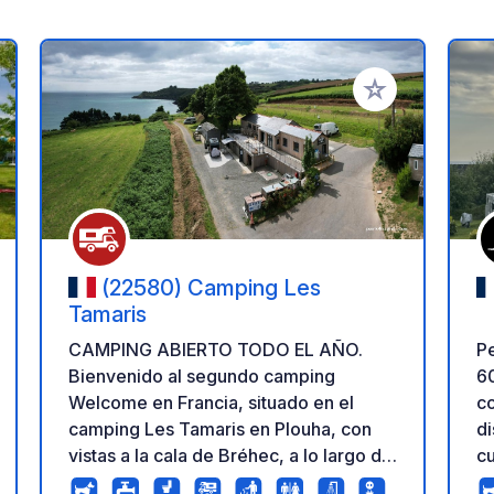
a tus favoritos
Añadir a tus favo
(22580) Camping Les
Tamaris
Pe
CAMPING ABIERTO TODO EL AÑO.
6
Bienvenido al segundo camping
con 
Welcome en Francia, situado en el
di
camping Les Tamaris en Plouha, con
cu
vistas a la cala de Bréhec, a lo largo del
te
GR34 y la carretera del acantilado.