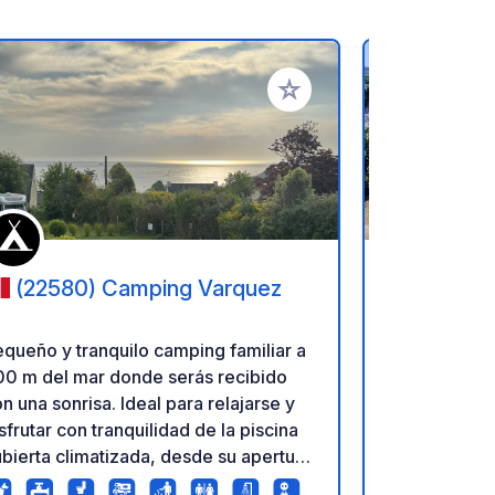
ritos
Añadir a tus favoritos
(22580) Camping Varquez
(22410
Anas Bret
queño y tranquilo camping familiar a
Nuestro camp
00 m del mar donde serás recibido
8 de mayo en
una sonrisa. Ideal para relajarse y
número 16, en
sfrutar con tranquilidad de la piscina
camping par
bierta climatizada, desde su apertura
junto a la r
 dejarás arrullar por el sonido de la
encuentra a