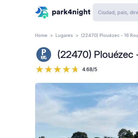
Home
Lugares
(22470) Plouézec - 16 Rou
(22470) Plouézec -
4.68/5