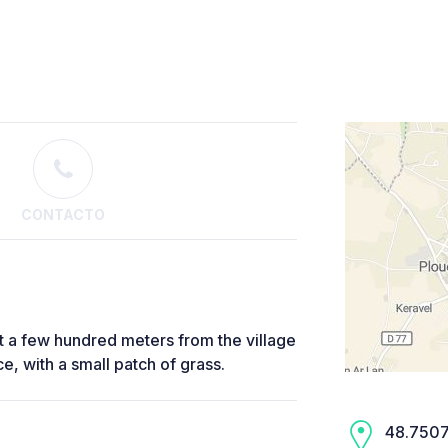
CONTACTO
t a few hundred meters from the village
ce, with a small patch of grass.
48.7507,