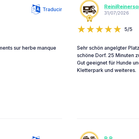
ReiniReinerso
Traducir
31/07/2026
5/5
ments sur herbe manque
Sehr schön angelgter Plat
schöne Dorf. 25 Minuten z
Gut geeignet für Hunde und 
Kletterpark und weiteres.
R.R