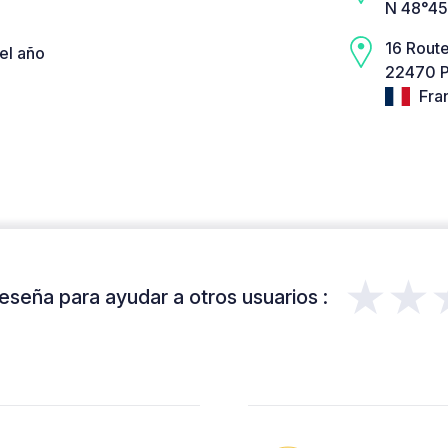
N 48°45
16 Route
el año
22470 P
Fra
★★
eseña para ayudar a otros usuarios :