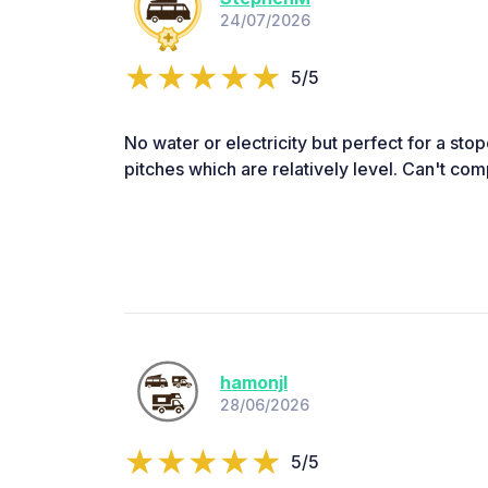
24/07/2026
5/5
No water or electricity but perfect for a stop
pitches which are relatively level. Can't com
hamonjl
28/06/2026
5/5