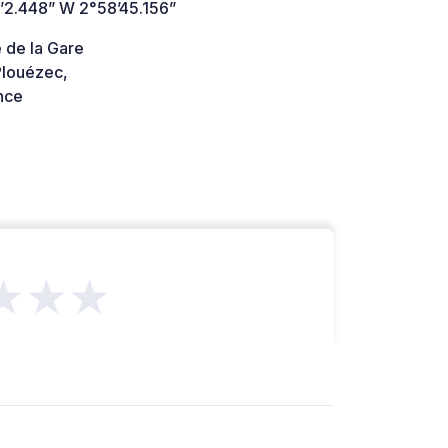
’2.448” W 2°58’45.156”
 de la Gare
louézec,
nce
★★★