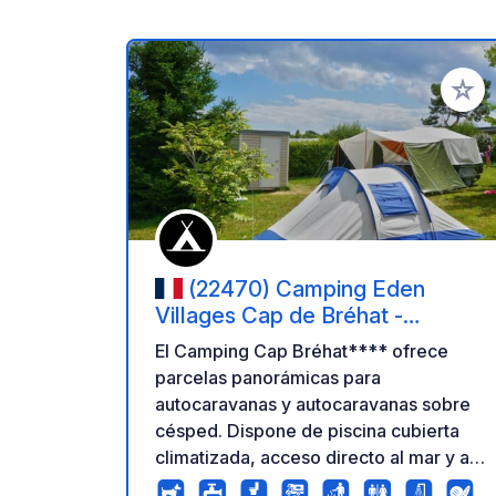
Añadir 
(22470) Camping Eden
Villages Cap de Bréhat -
Paimpol, Côte d'Armor
El Camping Cap Bréhat**** ofrece
parcelas panorámicas para
autocaravanas y autocaravanas sobre
césped. Dispone de piscina cubierta
climatizada, acceso directo al mar y a
la ruta de senderismo GR34. Zona de