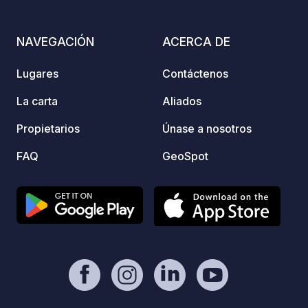
Camping Car Park: 5 €, válido de por
vida. Para consultar la disponibilidad en
NAVEGACIÓN
ACERCA DE
tiempo real y reservar tu plaza, haz clic
en nuestro enlace oficial en la sección
Lugares
Contáctenos
"Contacto / Sitio web" de esta ficha.
La carta
Aliados
Propietarios
Únase a nosotros
FAQ
GeoSpot