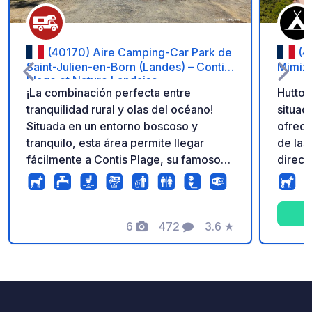
(40170) Aire Camping-Car Park de
(4
Saint-Julien-en-Born (Landes) – Contis
Mimiz
Plage et Nature Landaise
¡La combinación perfecta entre
Huttop
tranquilidad rural y olas del océano!
situad
Situada en un entorno boscoso y
ofrece
tranquilo, esta área permite llegar
de las
fácilmente a Contis Plage, su famoso
direct
faro blanco y negro y sus enormes
paddle
playas de arena fina gracias a las rutas
las ce
ciclistas directas. Viaja con total
Alójes
tranquilidad gracias a servicios
6
472
3.6
★
de nat
Fotos
Comentarios
Calificación
completos: parcelas cómodas,
activi
conexión eléctrica individual, Wi-Fi
lugar 
gratuito, área de servicios limpia y
relaja
acceso seguro mediante barrera
interm
abierta las 24 horas. Acceso a la red