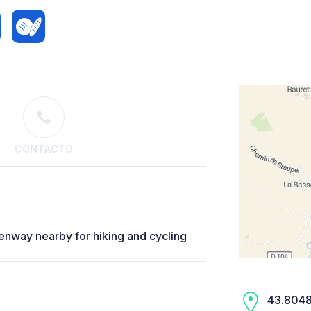
CONTACTO
reenway nearby for hiking and cycling
43.8048,