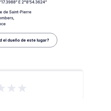
’17.3988” E 2°8’54.3624”
e de Saint-Pierre
ombers,
nce
d el dueño de este lugar?
★★★