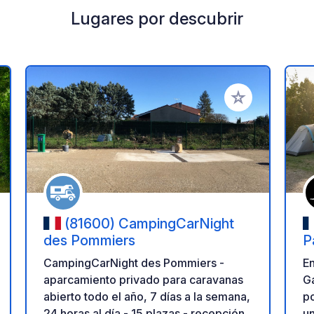
Lugares por descubrir
a tus favoritos
Añadir a tus favo
(81600) CampingCarNight
des Pommiers
P
CampingCarNight des Pommiers -
En
aparcamiento privado para caravanas
Ga
abierto todo el año, 7 días a la semana,
po
24 horas al día - 15 plazas - recepción
un