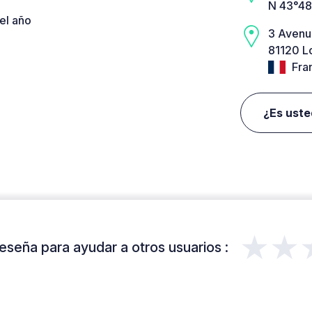
N 43°48
el año
3 Avenu
81120 L
Fra
¿Es uste
★★
eseña para ayudar a otros usuarios :