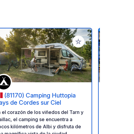
ritos
Añadir a tus favoritos
(81170) Camping Huttopia
(12800
ays de Cordes sur Ciel
Bonnefon
 el corazón de los viñedos del Tarn y
Isabelle y M
illac, el camping se encuentra a
un camping 
cos kilómetros de Albi y disfruta de
un entorno v
a magnífica vista de la ciudad
camping ofr