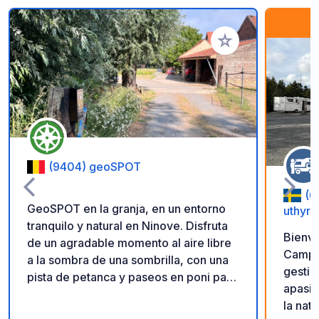
Añadir a tus favorito
(9404) geoSPOT
(6
GeoSPOT en la granja, en un entorno
uthyrn
tranquilo y natural en Ninove. Disfruta
Bienve
de un agradable momento al aire libre
Camping. Nosotros
a la sombra de una sombrilla, con una
gestio
pista de petanca y paseos en poni para
apasio
niños. Un lugar ideal para una escapada
la nat
relajante. ¡Gracias al propietario por