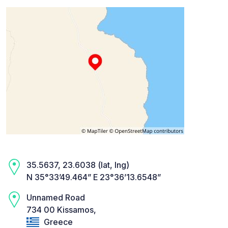
35.5637, 23.6038 (lat, lng)
N 35°33’49.464” E 23°36’13.6548”
Unnamed Road
734 00 Kissamos,
Greece