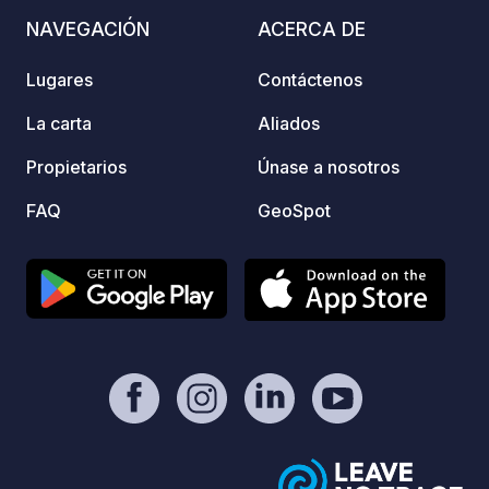
campañ
NAVEGACIÓN
ACERCA DE
vacaci
indica
Lugares
Contáctenos
disfru
La carta
Aliados
Propietarios
Únase a nosotros
FAQ
GeoSpot