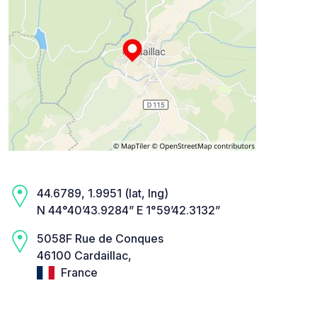
44.6789, 1.9951 (lat, lng)
N 44°40’43.9284” E 1°59’42.3132”
5058F Rue de Conques
46100 Cardaillac,
France