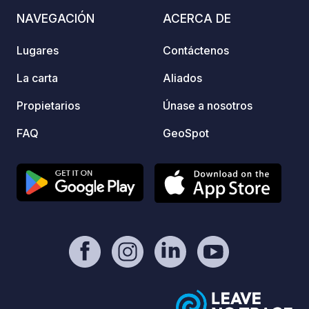
ofrece
mOst1983 - https://geospot.app/en
NAVEGACIÓN
ACERCA DE
1 a 6 el p
relajar
Lugares
Contáctenos
tranqu
natura
La carta
Aliados
Consul
reserv
Propietarios
Únase a nosotros
campin
FAQ
GeoSpot
págin