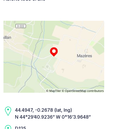
44.4947, -0.2678 (lat, lng)
N 44°29’40.9236” W 0°16’3.9648”
D125