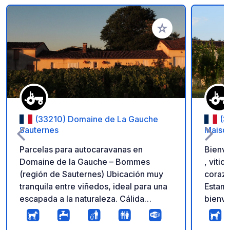
Añadir a tus favorito
(33210) Domaine de La Gauche
(3
Sauternes
Maison
Parcelas para autocaravanas en
Bienve
Domaine de la Gauche – Bommes
, vitic
(región de Sauternes) Ubicación muy
corazó
tranquila entre viñedos, ideal para una
Estamo
escapada a la naturaleza. Cálida
bienve
bienvenida por parte del enólogo.
noche 
Visite la bodega y deguste nuestros
viñedos. ¡Podrás aparcar e