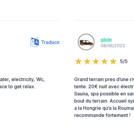
glide
Traducir
08/06/2023
5/5
ater, electricity, Wc,
Grand terrain pres d’une ri
ce to get relax.
tente. 20€ nuit avec élect
Sauna, spa possible en sais
bout du terrain. Accueil s
a la Hongrie qu’a la Rouma
recommande fortement !