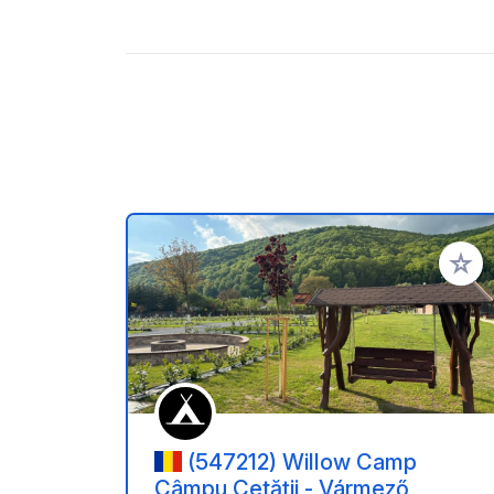
Añadir 
(547212) Willow Camp
Câmpu Cetății - Vármező