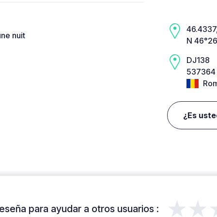
46.4337,
une nuit
N 46°26
DJ138
537364 
Rom
¿Es uste
★★
eseña para ayudar a otros usuarios :