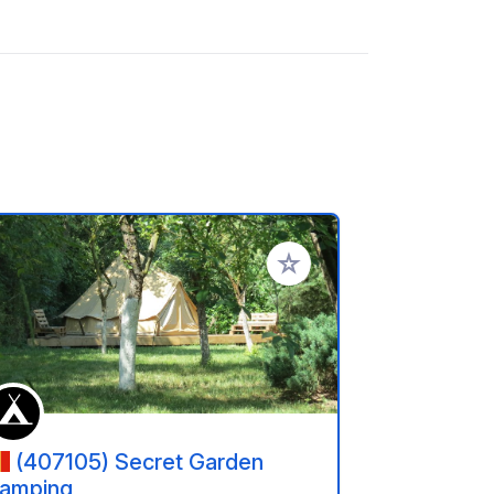
ritos
Añadir a tus favoritos
(407105) Secret Garden
amping