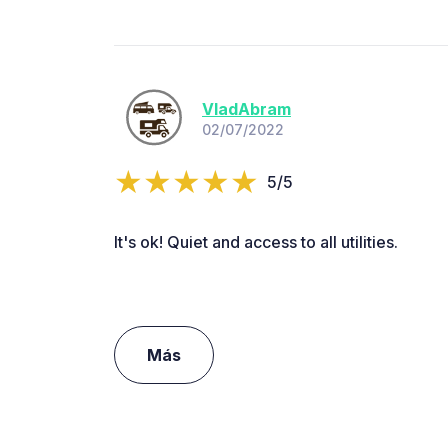
VladAbram
02/07/2022
5/5
It's ok! Quiet and access to all utilities.
Más