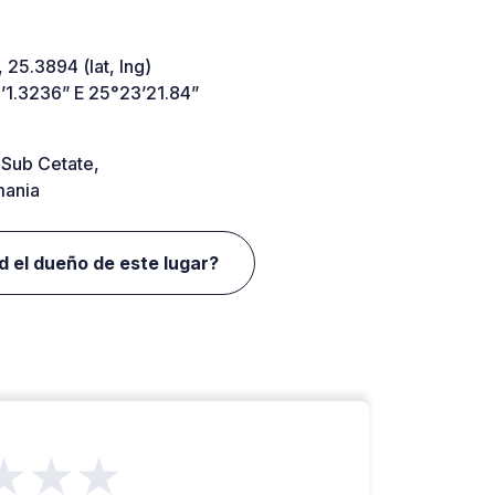
 25.3894 (lat, lng)
’1.3236” E 25°23’21.84”
Sub Cetate,
ania
d el dueño de este lugar?
★★★