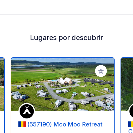
Lugares por descubrir
a tus favoritos
Añadir a tus favo
(557190) Moo Moo Retreat
C