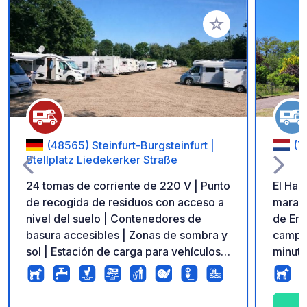
Añadir a tus favorito
(48565) Steinfurt-Burgsteinfurt |
(7
Stellplatz Liedekerker Straße
24 tomas de corriente de 220 V | Punto
El Ham
de recogida de residuos con acceso a
maravi
nivel del suelo | Contenedores de
de Ens
basura accesibles | Zonas de sombra y
campo 
sol | Estación de carga para vehículos
minuto
eléctricos | Pago con tarjeta de débito
minuto
en la máquina o mediante código QR
cruces ciclis
(no se requiere aplicación) ¡Duerme
>2,70m