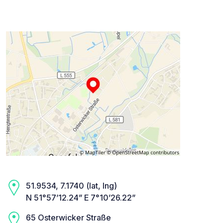
51.9534, 7.1740 (lat, lng)
N 51°57’12.24” E 7°10’26.22”
65 Osterwicker Straße