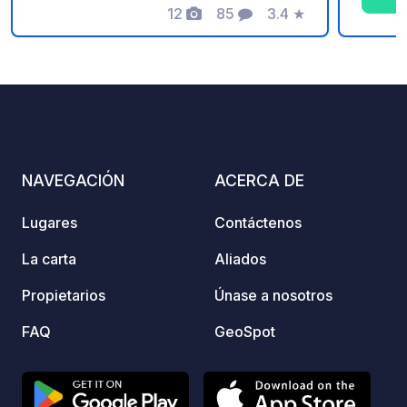
plácidamente en un entorno verde,
12
85
3.4
★
norte
Fotos
Comentarios
Calificación
pero a la vez cerca de todo! Eso es lo
que hace tan especial al aparcamiento
de Liedekerkerstraße en Burgsteinfurt,
situado justo detrás de la comisaría.
Desde aquí, el casco antiguo histórico,
con su castillo y sus numerosas tiendas
y restaurantes, está a tan solo 5
NAVEGACIÓN
ACERCA DE
minutos a pie. Además, prácticamente
al lado: el impresionante Steinfurt
Lugares
Contáctenos
Bagno (un parque histórico).
La carta
Aliados
Propietarios
Únase a nosotros
FAQ
GeoSpot