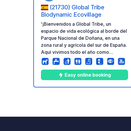
(21730) Global Tribe
Biodynamic Ecovillage
'¡Bienvenidos a Global Tribe, un
espacio de vida ecológica al borde del
Parque Nacional de Doñana, en una
zona rural y agrícola del sur de España.
Aquí vivimos todo el año como
Asociación Cultural Sin Animos De
Lucro, compartiendo una forma de vida
sencilla, en conexión con la naturaleza,
Easy online booking
la creatividad y la comunidad. Puedes
traer tu Tienda de Campaña, aparcar tu
Furgo o quedarte en una de nuestros
8
126
4.3
★
Fotos
Comentarios
Calific
acogedores Tipis o Bungalows. La
finca está llena de rincones con
encanto para relajarte, conectar,
trabajar o simplemente disfrutar del
momento: lugares mágicos para ver la