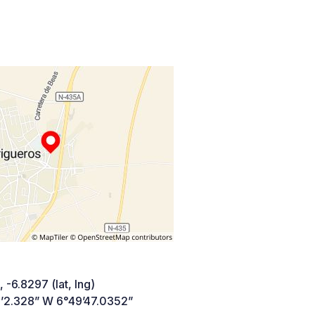
 -6.8297 (lat, lng)
’2.328” W 6°49’47.0352”