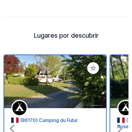
Lugares por descubrir
Añadir a tus favorito
(86170) Camping du Futur
(3
Roser