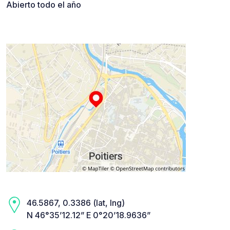
Abierto todo el año
46.5867, 0.3386 (lat, lng)
N 46°35’12.12” E 0°20’18.9636”