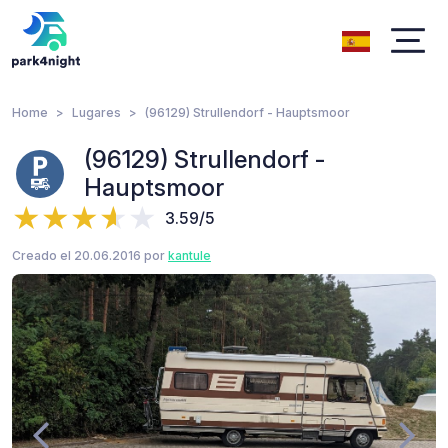
Home
Lugares
(96129) Strullendorf - Hauptsmoor
(96129) Strullendorf -
Hauptsmoor
3.59/5
Creado el 20.06.2016 por
kantule