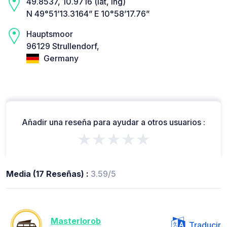
49.8537, 10.9716 (lat, lng)
N 49°51’13.3164” E 10°58’17.76”
Hauptsmoor
96129 Strullendorf,
Germany
Añadir una reseña para ayudar a otros usuarios :
★★★★★
Media (17 Reseñas) :
3.59/5
Masterlorob
Traducir