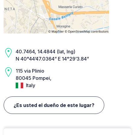
40.7464, 14.4844 (lat, lng)
N 40°44’47.0364” E 14°29’3.84”
115 via Plinio
80045 Pompei,
Italy
¿Es usted el dueño de este lugar?