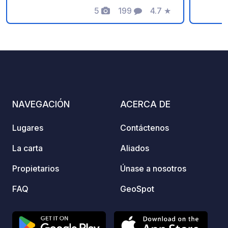
enmarcadas por una impresionante
5
199
4.7
★
parada
Fotos
Comentarios
Calificación
vista del Vesubio. Ideal para quienes
andand
aman la naturaleza y pasan su tiempo
inmersos en el verdor. Conexiones: -
Estación de tren Circumvesuviana
(Sorrento-Nápoles-Pompeya) Villa
Regina a 1 km (accesible a pie) La
estructura ofrece numerosos servicios
NAVEGACIÓN
ACERCA DE
como: - Acceso a los baños; -
Columnas de acceso a
Lugares
Contáctenos
electricidad independientes para
zonas de aparcamiento; - Carga de
La carta
Aliados
agua y descarga de aguas negras (con
Propietarios
Únase a nosotros
carro) - Gazebo con mesas y sillas
libres; - Barbacoa gratuita; - Gran jardín
FAQ
GeoSpot
con césped (12.000 m2); COSTOS
ADICIONALES POR NOCHE: €. 5,00
Adultos sobre los dos primeros de la