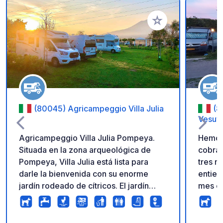
Añadir a tus favorito
(80045) Agricampeggio Villa Julia
(8
Vesuv
Agricampeggio Villa Julia Pompeya.
Hemos 
Situada en la zona arqueológica de
cobrad
Pompeya, Villa Julia está lista para
tres n
darle la bienvenida con su enorme
entien
jardín rodeado de cítricos. El jardín
mes en
dispone de amplias zonas de descanso
en nin
(de unos 80 m2), equipadas y en
tarjet
contacto directo con la naturaleza,
funcio