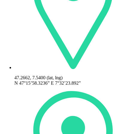
47.2662, 7.5400 (lat, lng)
N 47°15’58.3236” E 7°32’23.892”