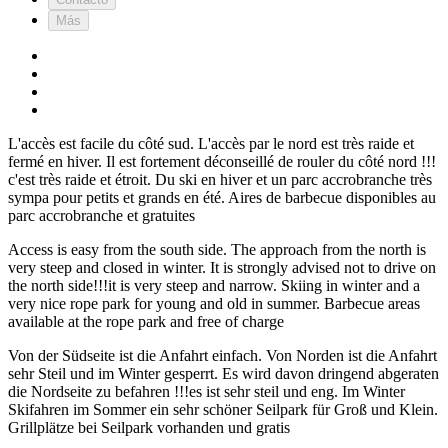
Más
L'accès est facile du côté sud. L'accès par le nord est très raide et
fermé en hiver. Il est fortement déconseillé de rouler du côté nord !!!
c'est très raide et étroit. Du ski en hiver et un parc accrobranche très
sympa pour petits et grands en été. Aires de barbecue disponibles au
parc accrobranche et gratuites
Access is easy from the south side. The approach from the north is
very steep and closed in winter. It is strongly advised not to drive on
the north side!!!it is very steep and narrow. Skiing in winter and a
very nice rope park for young and old in summer. Barbecue areas
available at the rope park and free of charge
Von der Südseite ist die Anfahrt einfach. Von Norden ist die Anfahrt
sehr Steil und im Winter gesperrt. Es wird davon dringend abgeraten
die Nordseite zu befahren !!!es ist sehr steil und eng. Im Winter
Skifahren im Sommer ein sehr schöner Seilpark für Groß und Klein.
Grillplätze bei Seilpark vorhanden und gratis