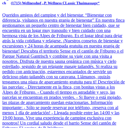
(1715) Wellnesshof „P. Wellness CLassic Thaimassage“
Queridos amigos del camping y del bienestar. “Bienestar con
diferencia, visítanos en nuestra granja de bienestar” En nuestra finca
gestionamos un pequeño centro de bienestar bien cuidado, que se
encuentra en un lugar muy tranquilo y bien cuidado con una
hermosa vista de los Alpes de Friburgo. Es el lugar ideal para dejar
atrás la vida cotidiana y relajarse. ¡Nuestros consejos de bienestar y
excursiones y 24 horas de acampada gratuita en nuestra granja de
bienestar! Descubra el territorio Sense en el cantón de Friburgo o el
Parque Natural Gantrisch y combine su viaje con una visita a
nosotros. Disfruta de nuestra sauna orgánica con música y cielo
estrellado, seguido de un relajante masaje tailandés. Si realiza su
pedido con anticipación, estaremos encantados de servirle un
delicioso plato tailandés con su caravana. Llámanos, ¡quizás
tengamos una plaza de aparcamiento gratuita para ti! Descripción de
las parcelas: - Directamente en la finca, con bonitas vistas a los
Alpes de Friburgo. - Cuando el tiempo es agradable y seco, las
parcelas se encuentran en prados verdes. - Si llueve o está mojado,
las plazas de aparcamiento quedan estacionarias. Información
importante: - Sólo se puede reservar por teléfono, ¡reserva con al
menos 1 día de antelación! - Llegada posible entre las 14:00 y las
19:00 horas. Vive una experiencia de camping exclusiva con
nosotros! Un cordial saludo desde el barrio Sense del cantón de