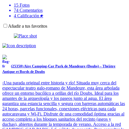
15
Fotos
74
Comentarios
4
Calificación
★
Añadir a tus favoritos
(25350) Aire Camping-Car Park de Mandeure (Doubs) – Théâtre
Antique et Bords de Doubs
¡Una parada original entre historia y río! Situada muy cerca del
espectacular teatro galo-romano de Mandeure, esta área arbolada
ofrece un entorno bucólico a orillas del río Doubs. Ideal para los
amantes de la arqueología y los paseos junto al agua. El área
garantiza una estancia sencilla y segura con barreras automáticas las
24 horas, parcelas funcionales, conexiones eléctricas para cada
autocaravana y Wi-Fi. Disfrute de una comodidad óptima gracias al
acceso completo a los bloques sanitarios del recinto (aseos y
duchas), abiertos durante la temporada de verano. Acceso a la red