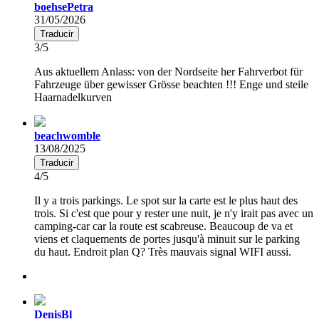
boehsePetra
31/05/2026
Traducir
3/5
Aus aktuellem Anlass: von der Nordseite her Fahrverbot für
Fahrzeuge über gewisser Grösse beachten !!! Enge und steile
Haarnadelkurven
beachwomble
13/08/2025
Traducir
4/5
Il y a trois parkings. Le spot sur la carte est le plus haut des
trois. Si c'est que pour y rester une nuit, je n'y irait pas avec un
camping-car car la route est scabreuse. Beaucoup de va et
viens et claquements de portes jusqu'à minuit sur le parking
du haut. Endroit plan Q? Très mauvais signal WIFI aussi.
DenisBl