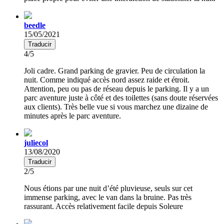
beedle
15/05/2021
Traducir
4/5
Joli cadre. Grand parking de gravier. Peu de circulation la
nuit. Comme indiqué accès nord assez raide et étroit.
Attention, peu ou pas de réseau depuis le parking. Il y a un
parc aventure juste à côté et des toilettes (sans doute réservées
aux clients). Très belle vue si vous marchez une dizaine de
minutes après le parc aventure.
juliecol
13/08/2020
Traducir
2/5
Nous étions par une nuit d’été pluvieuse, seuls sur cet
immense parking, avec le van dans la bruine. Pas très
rassurant. Accès relativement facile depuis Soleure