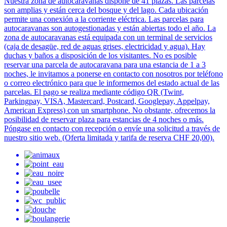
Nuestra zona de autocaravanas dispone de 41 plazas. Las parcelas
son amplias y están cerca del bosque y del lago. Cada ubicación
permite una conexión a la corriente eléctrica. Las parcelas para
autocaravanas son autogestionadas y están abiertas todo el año. La
zona de autocaravanas está equipada con un terminal de servicios
(caja de desagüe, red de aguas grises, electricidad y agua). Hay
duchas y baños a disposición de los visitantes. No es posible
reservar una parcela de autocaravana para una estancia de 1 a 3
noches, le invitamos a ponerse en contacto con nosotros por teléfono
o correo electrónico para que le informemos del estado actual de las
parcelas. El pago se realiza mediante código QR (Twint,
Parkingpay, VISA, Mastercard, Postcard, Googlepay, Appelpay,
American Express) con un smartphone. No obstante, ofrecemos la
posibilidad de reservar plaza para estancias de 4 noches o más.
Póngase en contacto con recepción o envíe una solicitud a través de
nuestro sitio web. (Oferta limitada y tarifa de reserva CHF 20,00).