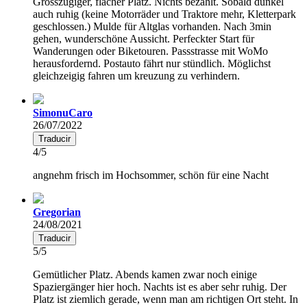
Grosszügiger, flacher Platz. Nichts bezahlt. Sobald dunkel
auch ruhig (keine Motorräder und Traktore mehr, Kletterpark
geschlossen.) Mulde für Altglas vorhanden. Nach 3min
gehen, wunderschöne Aussicht. Perfeckter Start für
Wanderungen oder Biketouren. Passstrasse mit WoMo
herausfordernd. Postauto fährt nur stündlich. Möglichst
gleichzeigig fahren um kreuzung zu verhindern.
SimonuCaro
26/07/2022
Traducir
4/5
angnehm frisch im Hochsommer, schön für eine Nacht
Gregorian
24/08/2021
Traducir
5/5
Gemütlicher Platz. Abends kamen zwar noch einige
Spaziergänger hier hoch. Nachts ist es aber sehr ruhig. Der
Platz ist ziemlich gerade, wenn man am richtigen Ort steht. In