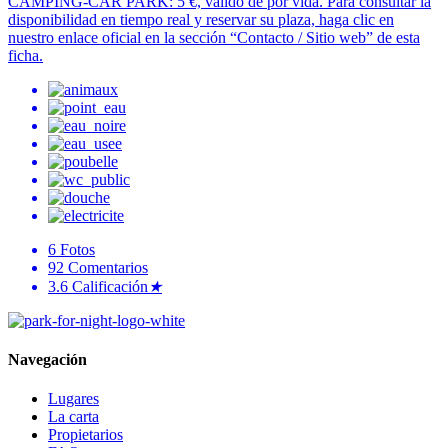
CAMPING-CAR PARK: 5 €, válido de por vida. Para consultar la
disponibilidad en tiempo real y reservar su plaza, haga clic en
nuestro enlace oficial en la sección “Contacto / Sitio web” de esta
ficha.
6
Fotos
92
Comentarios
3.6
Calificación
★
Navegación
Lugares
La carta
Propietarios