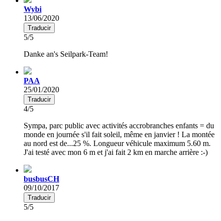
Wybi
13/06/2020
Traducir
5/5
Danke an's Seilpark-Team!
PAA
25/01/2020
Traducir
4/5
Sympa, parc public avec activités accrobranches enfants = du
monde en journée s'il fait soleil, même en janvier ! La montée
au nord est de...25 %. Longueur véhicule maximum 5.60 m.
J'ai testé avec mon 6 m et j'ai fait 2 km en marche arrière :-)
busbusCH
09/10/2017
Traducir
5/5