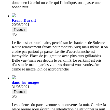
donc merci à celui ou celle qui l'a indiqué, on a passé une
bonne nuit.
Kevin_Durant
20/06/2021
Traducir
4/5
Le lieu est extraordinaire, perché sur les hauteurs de Soleure.
Route relativement étroite pour monter (Sud) mais même si on
croise pas partout ça passe. Le site d’accrobranche est
incroyable. Place de jeu gratuite avec plusieurs grill/tables.
Belle vue (mais pas depuis le parking). Le parking est pris
d’assaut le matin par les voitures donc si vous voulez être
calme se mettre loin de accrobranche
dans_les_nuages
31/05/2021
Traducir
5/5
Les toilettes du parc aventure sont ouvertes la nuit. Gardez la
place propre pour éviter une interdiction de stationner la nuit.