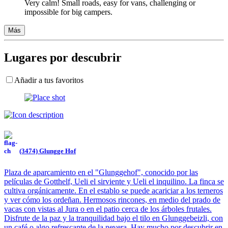
Very calm! Small roads, easy for vans, challenging or
impossible for big campers.
Más
Lugares por descubrir
Añadir a tus favoritos
(3474) Glungge Hof
Plaza de aparcamiento en el "Glunggehof", conocido por las
películas de Gotthelf, Ueli el sirviente y Ueli el inquilino. La finca se
cultiva orgánicamente. En el establo se puede acariciar a los terneros
y ver cómo los ordeñan. Hermosos rincones, en medio del prado de
vacas con vistas al Jura o en el patio cerca de los árboles frutales.
Disfrute de la paz y la tranquilidad bajo el tilo en Glunggebeizli, con
un café o algo refrescante de la nevera. Hay mucho por descubrir en