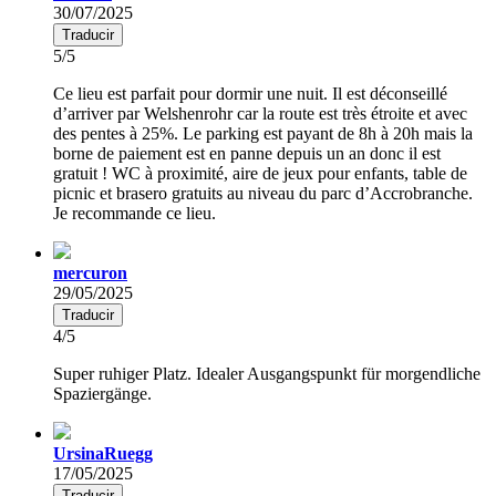
30/07/2025
Traducir
5/5
Ce lieu est parfait pour dormir une nuit. Il est déconseillé
d’arriver par Welshenrohr car la route est très étroite et avec
des pentes à 25%. Le parking est payant de 8h à 20h mais la
borne de paiement est en panne depuis un an donc il est
gratuit ! WC à proximité, aire de jeux pour enfants, table de
picnic et brasero gratuits au niveau du parc d’Accrobranche.
Je recommande ce lieu.
mercuron
29/05/2025
Traducir
4/5
Super ruhiger Platz. Idealer Ausgangspunkt für morgendliche
Spaziergänge.
UrsinaRuegg
17/05/2025
Traducir