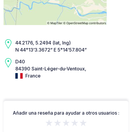
44.2176, 5.2494 (lat, lng)
N 44°13’3.3672” E 5°14’57.804”
D40
84390 Saint-Léger-du-Ventoux,
France
Añadir una reseña para ayudar a otros usuarios :
★★★★★