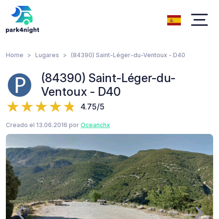
Home
Lugares
(84390) Saint-Léger-du-Ventoux - D40
(84390) Saint-Léger-du-
Ventoux - D40
4.75/5
Creado el 13.06.2016 por
Oceanchx