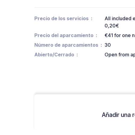
Precio de los servicios
All included
0,20€
Precio del aparcamiento
€41 for one n
Número de aparcamientos
30
Abierto/Cerrado
Open from apr
Añadir una r