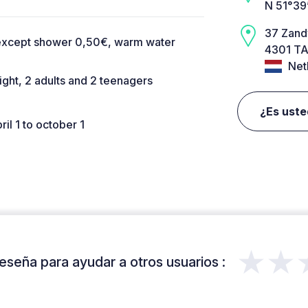
N 51°39
37 Zan
 except shower 0,50€, warm water
4301 TA
Net
ight, 2 adults and 2 teenagers
¿Es uste
il 1 to october 1
★★
eseña para ayudar a otros usuarios :