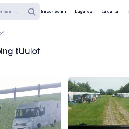
Suscripción
Lugares
La carta
Buscar
of
ing tUulof