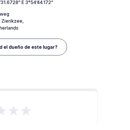
’31.6728” E 3°54’44.172”
dweg
 Zierikzee,
herlands
d el dueño de este lugar?
★★★