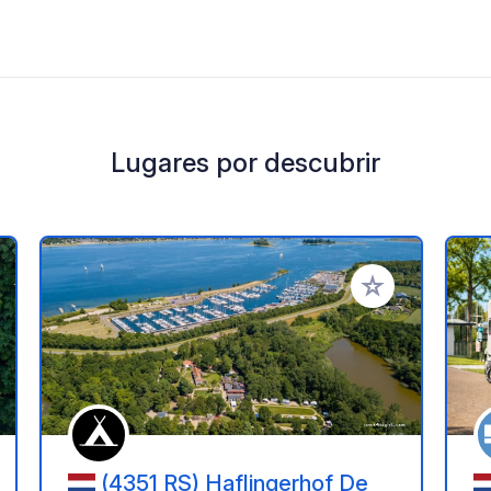
Lugares por descubrir
a tus favoritos
Añadir a tus favo
(4351 RS) Haflingerhof De