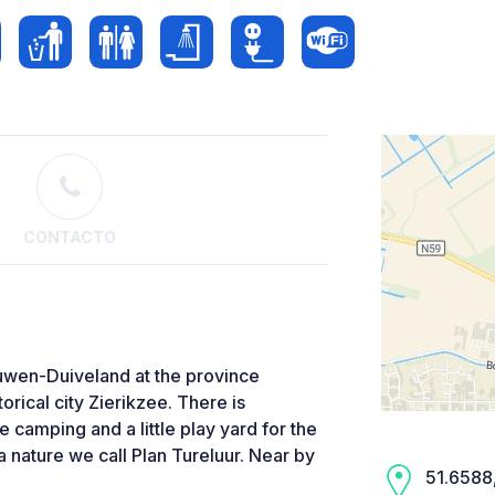
CONTACTO
uwen-Duiveland at the province
orical city Zierikzee. There is
e camping and a little play yard for the
 a nature we call Plan Tureluur. Near by
51.6588,