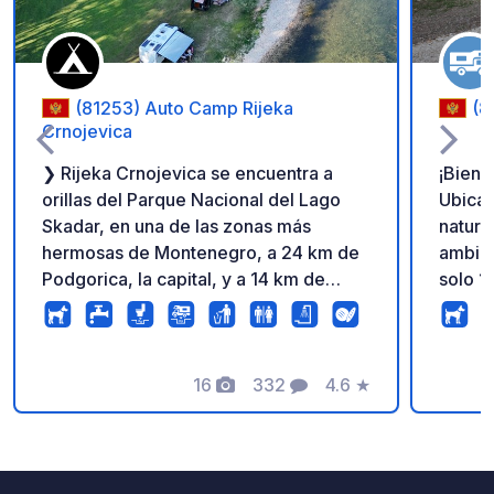
(81253) Auto Camp Rijeka
(8
Crnojevica
❯ Rijeka Crnojevica se encuentra a
¡Bienv
orillas del Parque Nacional del Lago
Ubica
Skadar, en una de las zonas más
natura
hermosas de Montenegro, a 24 km de
ambien
Podgorica, la capital, y a 14 km de
solo 1
Cetinje, la antigua capital
princi
montenegrina. ❯ Este campamento
Contam
automovilístico es un oasis de
esenci
naturaleza en el corazón de un
16
332
4.6
★
entrad
Fotos
Comentarios
Calificación
pequeño pueblo pesquero con una
todo e
larga historia. El campamento
recibi
automovilístico se encuentra a la
Vengan
sombra y completamente aislado de la
Monten