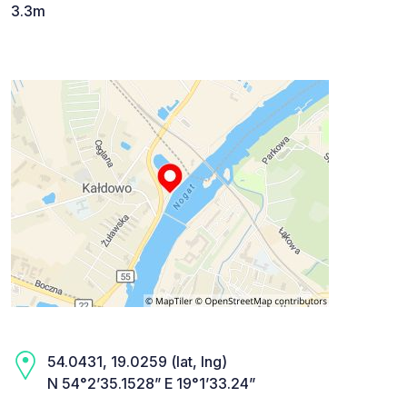
3.3m
54.0431, 19.0259 (lat, lng)
N 54°2’35.1528” E 19°1’33.24”