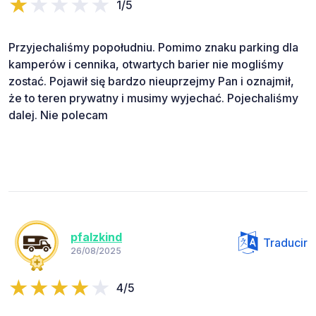
1/5
Przyjechaliśmy popołudniu. Pomimo znaku parking dla
kamperów i cennika, otwartych barier nie mogliśmy
zostać. Pojawił się bardzo nieuprzejmy Pan i oznajmił,
że to teren prywatny i musimy wyjechać. Pojechaliśmy
dalej. Nie polecam
pfalzkind
Traducir
26/08/2025
4/5