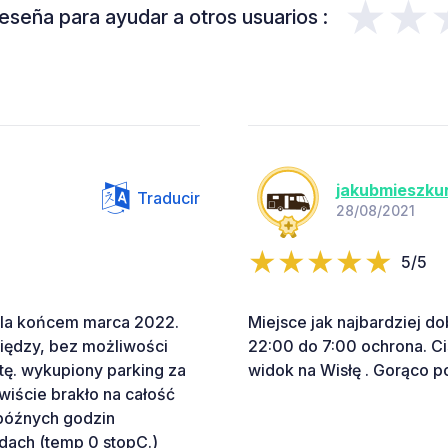
★★
eseña para ayudar a otros usuarios :
jakubmieszku
Traducir
28/08/2021
5/5
ziela końcem marca 2022.
Miejsce jak najbardziej d
iędzy, bez możliwości
22:00 do 7:00 ochrona. Ci
tę. wykupiony parking za
widok na Wisłę . Gorąco p
wiście brakło na całość
 późnych godzin
dach (temp 0 stopC.)