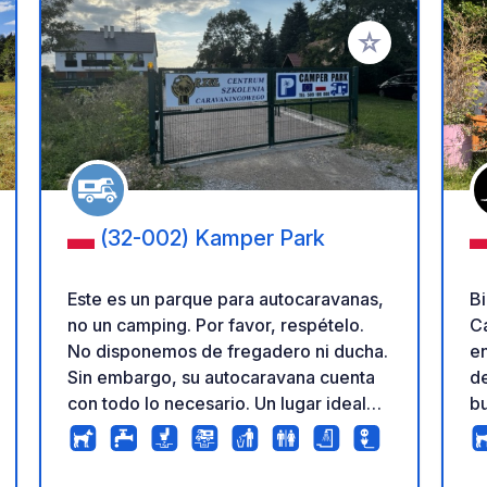
a tus favoritos
Añadir a tus favo
(32-002) Kamper Park
Este es un parque para autocaravanas,
Bi
no un camping. Por favor, respételo.
Ca
No disponemos de fregadero ni ducha.
en
Sin embargo, su autocaravana cuenta
de
con todo lo necesario. Un lugar ideal
b
para relajarse, con acceso directo a los
ba
lagos donde podrá pasear, descansar y
re
nadar. Es un punto de partida perfecto
d