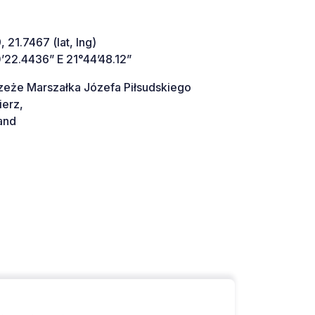
 21.7467 (lat, lng)
’22.4436” E 21°44’48.12”
zeże Marszałka Józefa Piłsudskiego
erz,
and