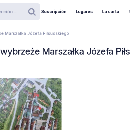
Suscripción
Lugares
La carta
Buscar
eże Marszałka Józefa Piłsudskiego
5 wybrzeże Marszałka Józefa Pił