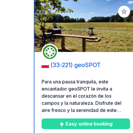
Añadir 
(33-221) geoSPOT
Para una pausa tranquila, este
encantador geoSPOT le invita a
descansar en el corazón de los
campos y la naturaleza. Disfrute del
aire fresco y la serenidad de este
lugar, ideal para pasar una noche con
Easy online booking
total seguridad. De fácil acceso,
dispone de mesa, sillas y zona para