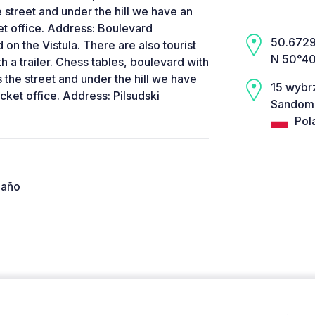
 street and under the hill we have an
cket office. Address: Boulevard
50.6729,
 on the Vistula. There are also tourist
N 50°40
th a trailer. Chess tables, boulevard with
 the street and under the hill we have
15 wybr
ticket office. Address: Pilsudski
Sandomi
Pol
 año