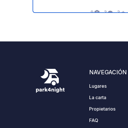
hacer hogueras y parrilladas. Gracias
por cuidar de este bonito rincón de
9
3
3
★
Fotos
Comentari
Calif
naturaleza, generosamente
compartido por su propietario.
Recordatorio: - Recuerde registrar el
geoCode a su llegada - Mi vehículo
está equipado con instalaciones
sanitarias - Contribución financiera
(monto a su elección) y comisión
gratuita para el propietario. - Paypal:
NAVEGACIÓN
https://www.paypal.com/donate/?
hosted_button_id=YDRE9ZM5EXQR6 -
Lugares
https://geospot.app/en
La carta
Propietarios
FAQ