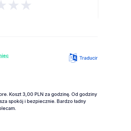
★★★
niec
Traducir
obre. Koszt 3,00 PLN za godzinę. Od godziny
sza spokój i bezpiecznie. Bardzo ładny
olecam.