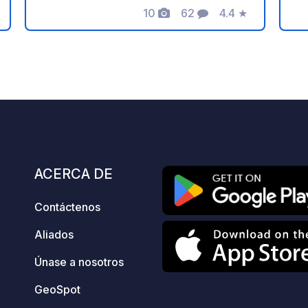
para visitar Cracovia gracias a sus
10
62
4.4
★
B
Fotos
Comentarios
Calificación
preciosas rutas ciclistas que le llevarán
tr
os
icación
directamente al centro histórico en tan
la
solo 50 minutos. Hay una mina de sal
mu
cerca del parque de autocaravanas. El
cr
parque dispone de aseo, lavadora,
co
secadora, sistema de vaciado de
ve
aguas residuales, inodoro químico y
pa
punto de recarga de agua potable.
B
p
ACERCA DE
m
g
Contáctenos
fa
bu
Aliados
ap
c
Únase a nosotros
co
GeoSpot
E