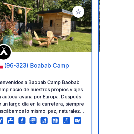
ritos
Añadir a tus favoritos
(96-323) Boabab Camp
(03-19
Płochociń
envenidos a Baobab Camp Baobab
Camping peq
mp nació de nuestros propios viajes
carretera. D
 autocaravana por Europa. Después
básicos (ele
 un largo día en la carretera, siempre
duchas). A p
uscábamos lo mismo: paz, naturaleza,
pequeño mer
ños limpios y un lugar donde
restaurante 
lajarnos de verdad. Así que
y estación d
ecidimos crearlo nosotros mismos.
centro de la