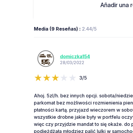
Añadir una r
Media (9 Reseñas) :
2.44/5
domiczka154
28/03/2022
3/5
Ahoj. 5zl/h. bez innych opcji. sobota/nied
parkomat bez możliwości rozmienienia pien
płatności kartą. przyjazd wieczorem w sobo
wszystkie drobne jakie były w portfelu oczy
więc czy przyjdzie mandat to się okaże. do
podjeżdżała młodziez palić lulki w samocho