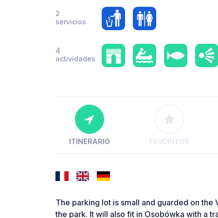
2
servicios
4
actividades
ITINERARIO
FAVORITOS
The parking lot is small and guarded on the V
the park. It will also fit in Osobówka with a t