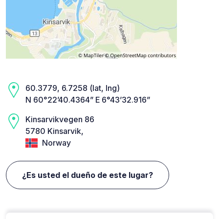
60.3779, 6.7258 (lat, lng)
N 60°22’40.4364” E 6°43’32.916”
Kinsarvikvegen 86
5780 Kinsarvik,
Norway
¿Es usted el dueño de este lugar?