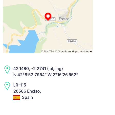
42.1480, -2.2741 (lat, lng)
N 42°8’52.7964” W 2°16’26.652”
LR-115
26586 Enciso,
Spain