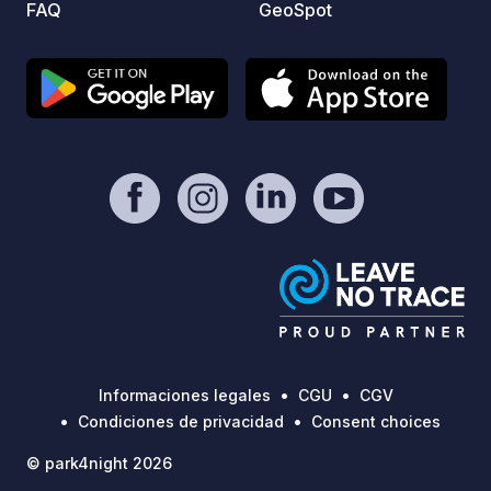
FAQ
GeoSpot
“Contacto / Sitio web” de esta ficha.
conten
en dir
olores
primera 
cuenta
parede
son au
por ar
mes de
el fes
al are
la loc
videovig
de una
contig
Informaciones legales
CGU
CGV
barbac
Condiciones de privacidad
Consent choices
para e
© park4night 2026
contac