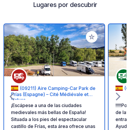
Lugares por descubrir
Añadir a tus favorito
(09211) Aire Camping-Car Park de
(0
Frías (Espagne) – Cité Médiévale et
Nature.
¡Escápese a una de las ciudades
!!!!!Po
medievales más bellas de España!
de lav
Situada a los pies del espectacular
entrad
castillo de Frías, esta área ofrece unas
Ayudem