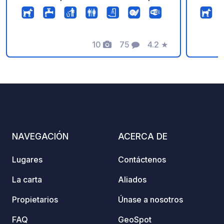
chauds plages et baignades posibles
au bord du fleuve le Golo. Wifi sur
demande Pas de Vidanges des
cassettes toilettes car nous sommes
10
75
4.2
★
Fotos
Comentarios
Calificación
sur fausse sceptique. PD: sil vous plait:
¡después de limpiar la luneta de los
baños no surtout pas jeter de lingettes
désinfectantes dans les toilettes du
camping! Elles colmatent les
canalisation instantanement utiliser la
poubelle. merci
NAVEGACIÓN
ACERCA DE
Lugares
Contáctenos
La carta
Aliados
Propietarios
Únase a nosotros
FAQ
GeoSpot