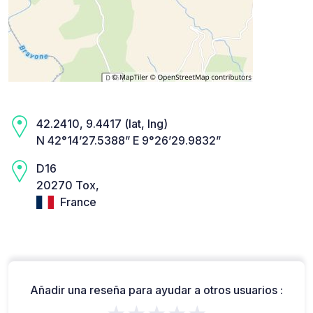
42.2410, 9.4417 (lat, lng)
N 42°14’27.5388” E 9°26’29.9832”
D16
20270 Tox,
France
Añadir una reseña para ayudar a otros usuarios :