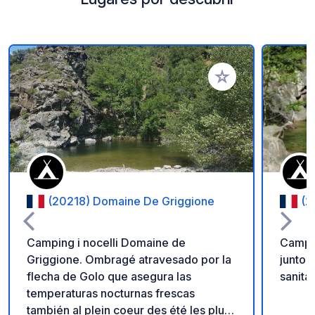
Añadir a tus favorito
(20218) Domaine De Griggione
(2
Camping i nocelli Domaine de
Campi
Griggione. Ombragé atravesado por la
junto 
flecha de Golo que asegura las
sanitar
temperaturas nocturnas frescas
también al plein coeur des été les plus