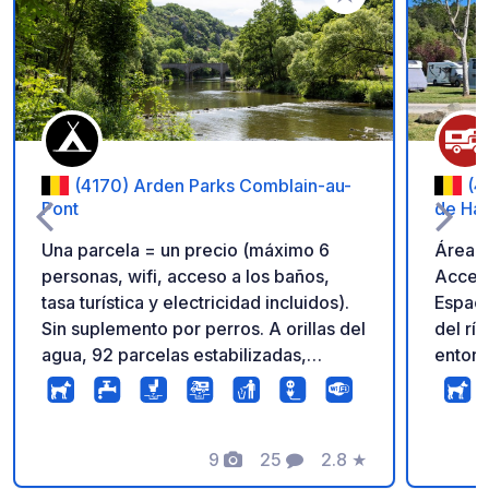
Añadir a tus favorito
(4170) Arden Parks Comblain-au-
(4
Pont
de Ham
Una parcela = un precio (máximo 6
Área 
personas, wifi, acceso a los baños,
Acceso
tasa turística y electricidad incluidos).
Espaci
Sin suplemento por perros. A orillas del
del rí
agua, 92 parcelas estabilizadas,
entorn
soleadas (o no) en el valle de
sirga 
Comblain-au-Pont. Numerosas rutas de
del ce
senderismo y ciclismo, cuevas, centro
comerc
de murciélagos... ¡Le encantará la
9
25
2.8
★
inform
Fotos
Comentarios
Calificación
región! El agua no está incluida.
Car Pa