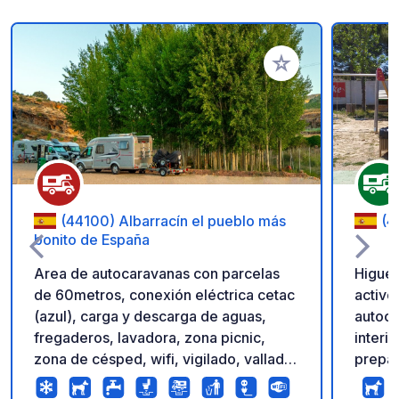
Añadir a tus favorito
(44100) Albarracín el pueblo más
(4
bonito de España
Area de autocaravanas con parcelas
Higuer
de 60metros, conexión eléctrica cetac
activo
(azul), carga y descarga de aguas,
autocaravanas De
fregaderos, lavadora, zona picnic,
interi
zona de césped, wifi, vigilado, vallado,
prepar
posibilidad de reservar con app
con ár