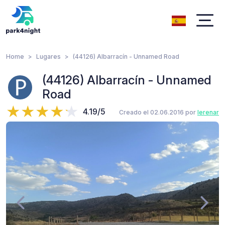
Home
Lugares
(44126) Albarracín - Unnamed Road
(44126) Albarracín - Unnamed
Road
4.19/5
Creado el 02.06.2016 por
lerenar