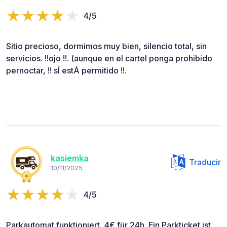
4/5
Sitio precioso, dormimos muy bien, silencio total, sin
servicios. !!ojo !!. (aunque en el cartel ponga prohibido
pernoctar, !! sÍ estÁ permitido !!.
kasiemka
Traducir
10/11/2025
4/5
Parkautomat funktioniert, 4€ für 24h. Ein Parkticket ist