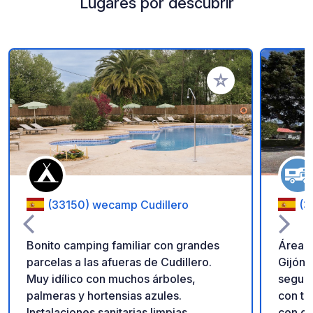
Lugares por descubrir
Añadir a tus favorito
(33150) wecamp Cudillero
(3
Bonito camping familiar con grandes
Área p
parcelas a las afueras de Cudillero.
Gijón. Área de autocaravanas privada y
Muy idílico con muchos árboles,
segura
palmeras y hortensias azules.
con to
Instalaciones sanitarias limpias,
con du