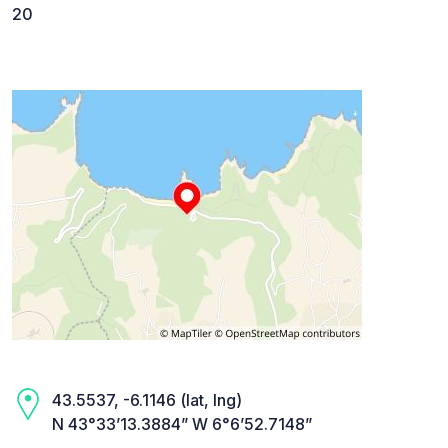
20
43.5537, -6.1146 (lat, lng)
N 43°33’13.3884” W 6°6’52.7148”